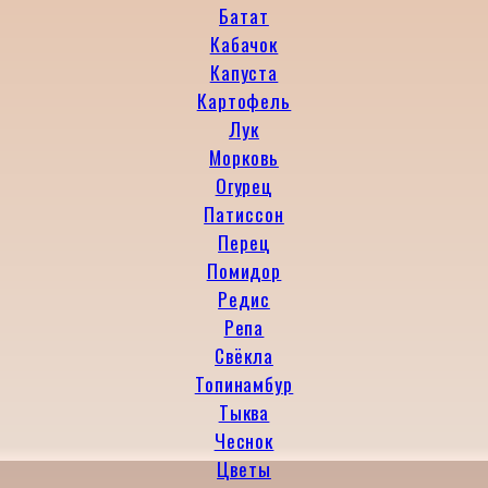
Батат
Кабачок
Капуста
Картофель
Лук
Морковь
Огурец
Патиссон
Перец
Помидор
Редис
Репа
Свёкла
Топинамбур
Тыква
Чеснок
Цветы