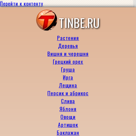
Перейти к контенту
TINBE.RU
Растения
Деревья
Вишня и черешня
Грецкий орех
Груша
Ирга
Лещина
Персик и абрикос
Слива
Яблоня
Овощи
Артишок
Баклажан