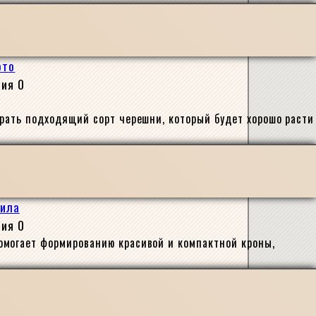
ото
сия
0
брать подходящий сорт черешни, который будет хорошо расти
вила
сия
0
омогает формированию красивой и компактной кроны,