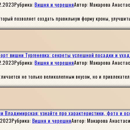
2.2023
Рубрика:
Вишня и черешня
Автор:
Макарова Анаста
оторый позволяет создать правильную форму кроны, улучшит
Сорт вишни Тургеневка: секреты успешной посадки и уход
2.2023
Рубрика:
Вишня и черешня
Автор:
Макарова Анаста
тличается не только великолепным вкусом, но и привлекате
и Владимирская: узнайте про характеристики, фото и о
.2023
Рубрика:
Вишня и черешня
Автор:
Макарова Анастас