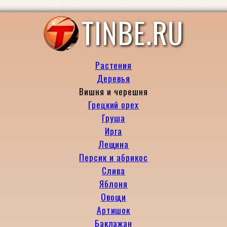
TINBE.RU
Растения
Деревья
Вишня и черешня
Грецкий орех
Груша
Ирга
Лещина
Персик и абрикос
Слива
Яблоня
Овощи
Артишок
Баклажан