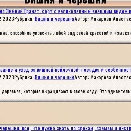
ня Зимний Гранат: сорт с великолепным внешним видом 
2.2023
Рубрика:
Вишня и черешня
Автор:
Макарова Анаста
ие, способное украсить любой сад своей красотой и изыска
ание и уход за вишней войлочной: посадка и особеннос
2.2023
Рубрика:
Вишня и черешня
Автор:
Макарова Анаста
деревьев, которые выращивают в своем саду. Это удивитель
черешни: все, что нужно знать по срокам, схемам и инс