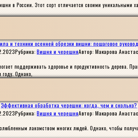
шни в России. Этот сорт отличается своими уникальными х
ила и техники осенней обрезки вишни: пошаговое руково
2.2023
Рубрика:
Вишня и черешня
Автор:
Макарова Анаста
могает поддерживать здоровье и продуктивность дерева. Пр
 году. Однако,
Эффективная обработка черешни: когда, чем и сколько?
2.2023
Рубрика:
Вишня и черешня
Автор:
Макарова Анаста
излюбленным лакомством многих людей. Однако, чтобы получ