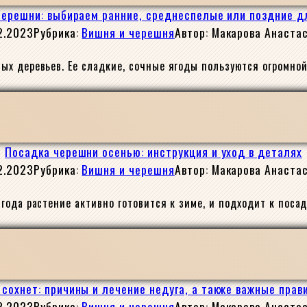
черешни: выбираем ранние, среднеспелые или поздние д
2.2023
Рубрика:
Вишня и черешня
Автор:
Макарова Анаста
х деревьев. Ее сладкие, сочные ягоды пользуются огромной
Посадка черешни осенью: инструкция и уход в деталях
2.2023
Рубрика:
Вишня и черешня
Автор:
Макарова Анаста
года растение активно готовится к зиме, и подходит к поса
сохнет: причины и лечение недуга, а также важные пра
2.2023
Рубрика:
Вишня и черешня
Автор:
Макарова Анаста