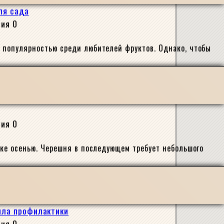
ля сада
сия
0
 популярностью среди любителей фруктов. Однако, чтобы
сия
0
дке осенью. Черешня в последующем требует небольшого
вила профилактики
сия
0