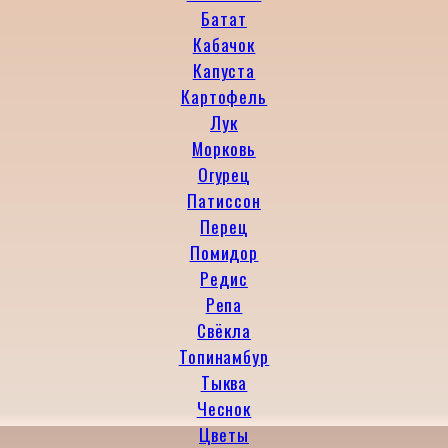
Батат
Кабачок
Капуста
Картофель
Лук
Морковь
Огурец
Патиссон
Перец
Помидор
Редис
Репа
Свёкла
Топинамбур
Тыква
Чеснок
Цветы