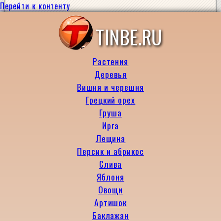
Перейти к контенту
TINBE.RU
Растения
Деревья
Вишня и черешня
Грецкий орех
Груша
Ирга
Лещина
Персик и абрикос
Слива
Яблоня
Овощи
Артишок
Баклажан