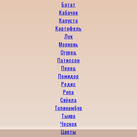
Батат
Кабачок
Капуста
Картофель
Лук
Морковь
Огурец
Патиссон
Перец
Помидор
Редис
Репа
Свёкла
Топинамбур
Тыква
Чеснок
Цветы