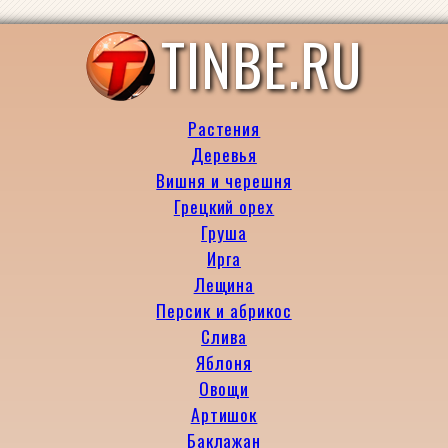
TINBE.RU
Растения
Деревья
Вишня и черешня
Грецкий орех
Груша
Ирга
Лещина
Персик и абрикос
Слива
Яблоня
Овощи
Артишок
Баклажан