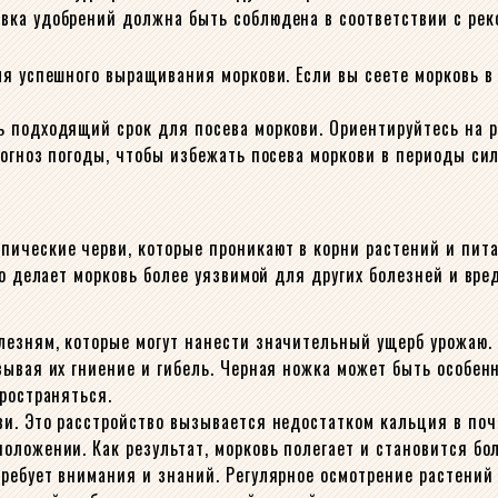
вка удобрений должна быть соблюдена в соответствии с ре
ля успешного выращивания моркови. Если вы сеете морковь 
ь подходящий срок для посева моркови. Ориентируйтесь на 
рогноз погоды, чтобы избежать посева моркови в периоды си
ические черви, которые проникают в корни растений и пита
то делает морковь более уязвимой для других болезней и вре
лезням, которые могут нанести значительный ущерб урожаю.
зывая их гниение и гибель. Черная ножка может быть особен
ространяться.
и. Это расстройство вызывается недостатком кальция в почв
оложении. Как результат, морковь полегает и становится бо
требует внимания и знаний. Регулярное осмотрение растени