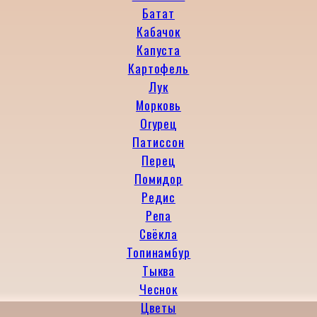
Батат
Кабачок
Капуста
Картофель
Лук
Морковь
Огурец
Патиссон
Перец
Помидор
Редис
Репа
Свёкла
Топинамбур
Тыква
Чеснок
Цветы