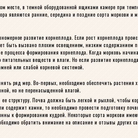
ухом месте, в темной оборудованной ящиками камере при те
ора являются ранние, середина и поздние сорта моркови и м
номерное развитие корнеплода. Если рост корнеплода происх
жет быть вызвано плохим освещением, низким содержанием п
е процесса формирования корнеплода. Когда морковь начина
 питательных веществ и влаги. Но если развитие корнеплода
амней или слабой корневой системой.
инять ряд мер. Во-первых, необходимо обеспечить растения
нной, но не перенасыщенной влагой.
 ее структуру. Почва должна быть легкой и рыхлой, чтобы ко
или содержит камни, то необходимо провести подготовку поч
лонны к формированию кудрей. Некоторые сорта моркови имею
обходимо обратить внимание на описание и отзывы других са