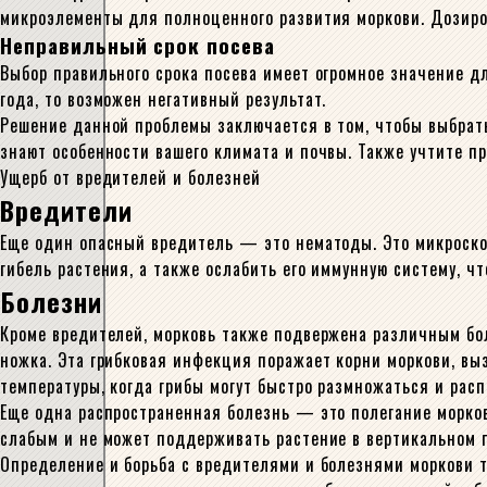
микроэлементы для полноценного развития моркови. Дозиро
Неправильный срок посева
Выбор правильного срока посева имеет огромное значение д
года, то возможен негативный результат.
Решение данной проблемы заключается в том, чтобы выбрат
знают особенности вашего климата и почвы. Также учтите п
Ущерб от вредителей и болезней
Вредители
Еще один опасный вредитель — это нематоды. Это микроскоп
гибель растения, а также ослабить его иммунную систему, ч
Болезни
Кроме вредителей, морковь также подвержена различным бо
ножка. Эта грибковая инфекция поражает корни моркови, вы
температуры, когда грибы могут быстро размножаться и расп
Еще одна распространенная болезнь — это полегание морков
слабым и не может поддерживать растение в вертикальном п
Определение и борьба с вредителями и болезнями моркови 