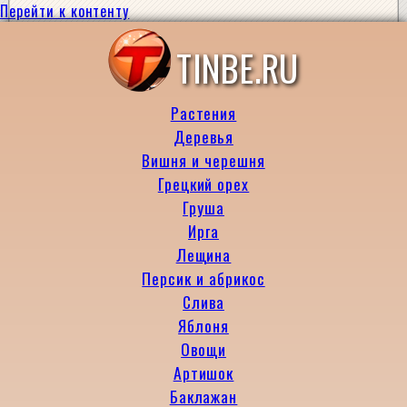
Перейти к контенту
TINBE.RU
Растения
Деревья
Вишня и черешня
Грецкий орех
Груша
Ирга
Лещина
Персик и абрикос
Слива
Яблоня
Овощи
Артишок
Баклажан