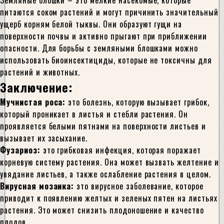
Земляные блошки – это мелкие насекомые, которые
питаются соком растений и могут причинить значительный
ущерб корням белой тыквы. Они образуют гущи на
поверхности почвы и активно прыгают при приближении
опасности. Для борьбы с земляными блошками можно
использовать биоинсектициды, которые не токсичны для
растений и животных.
Заключение:
Мучнистая роса:
это болезнь, которую вызывает грибок,
который проникает в листья и стебли растения. Он
проявляется белыми пятнами на поверхности листьев и
вызывает их засыхание.
Фузариоз:
это грибковая инфекция, которая поражает
корневую систему растения. Она может вызвать желтение и
увядание листьев, а также ослабление растения в целом.
Вирусная мозаика:
это вирусное заболевание, которое
приводит к появлению желтых и зеленых пятен на листьях
растения. Это может снизить плодоношение и качество
плодов.