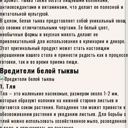
и аромат. Тыква также богата пищевыми волокнами,
антиоксидантами и витаминами, что делает ее полезной и
питательной культурой.
В целом, белая тыква представляет собой уникальный овощ
со своими отличительными чертами. Ее белый цвет,
необычные формы и вкусная мякоть делают ее
привлекательной для использования в кулинарии и декоре.
Этот оригинальный продукт может стать настоящим
украшением вашего стола и принести радость как в процессе
готовки, так и во время приема пищи.
Вредители белой тыквы
1. Тля
Тля – это маленькие насекомые, размером около 1-2 мм,
которые образуют колонии на нижней стороне листьев и
питаются соком растения. Нападение тли может привести к
обезвоживанию растения и увяданию листьев. Для борьбы с
тлей можно использовать хозяйственное мыло, разведенное
в воде, и опрыскивать им растение.