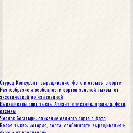
Огурец Конкурент: выращивание, фото и отзывы о сорте
Разнообразие и особенности сортов зеленой тыквы: от
экзотической до изысканной
Выращиваем сорт тыквы Атлант: описание, правила, фото,
отзывы
Чеснок богатырь: описание озимого сорта с фото
Белая тыква: история, сорта, особенности выращивания и
охрана от вредителей