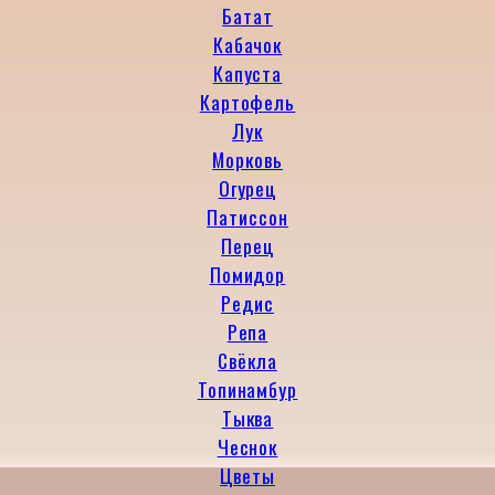
Батат
Кабачок
Капуста
Картофель
Лук
Морковь
Огурец
Патиссон
Перец
Помидор
Редис
Репа
Свёкла
Топинамбур
Тыква
Чеснок
Цветы