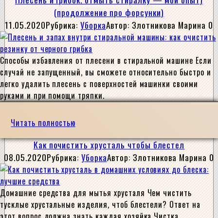
(продолжение про форсунки)
11.05.2020
Рубрика:
Уборка
Автор:
Злотникова Марина
0
Способы избавления от плесени в стиральной машине Если
случай не запущенный, вы сможете относительно быстро и
легко удалить плесень с поверхностей машинки своими
руками и при помощи тряпки.
Читать полностью
Как почистить хрусталь чтобы блестел
08.05.2020
Рубрика:
Уборка
Автор:
Злотникова Марина
0
Домашние средства для мытья хрусталя Чем чистить
тусклые хрустальные изделия, чтоб блестели? Ответ на
этот вопрос должна знать каждая хозяйка Чистка