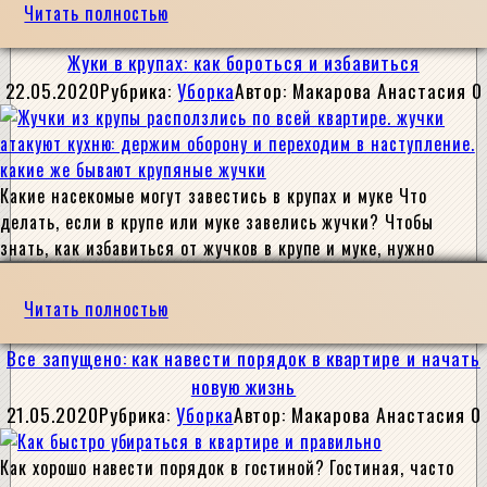
Читать полностью
Жуки в крупах: как бороться и избавиться
22.05.2020
Рубрика:
Уборка
Автор:
Макарова Анастасия
0
Какие насекомые могут завестись в крупах и муке Что
делать, если в крупе или муке завелись жучки? Чтобы
знать, как избавиться от жучков в крупе и муке, нужно
Читать полностью
Все запущено: как навести порядок в квартире и начать
новую жизнь
21.05.2020
Рубрика:
Уборка
Автор:
Макарова Анастасия
0
Как хорошо навести порядок в гостиной? Гостиная, часто