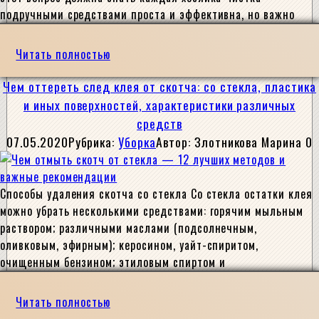
подручными средствами проста и эффективна, но важно
Читать полностью
Чем оттереть след клея от скотча: со стекла, пластика
и иных поверхностей, характеристики различных
средств
07.05.2020
Рубрика:
Уборка
Автор:
Злотникова Марина
0
Способы удаления скотча со стекла Со стекла остатки клея
можно убрать несколькими средствами: горячим мыльным
раствором; различными маслами (подсолнечным,
оливковым, эфирным); керосином, уайт-спиритом,
очищенным бензином; этиловым спиртом и
Читать полностью