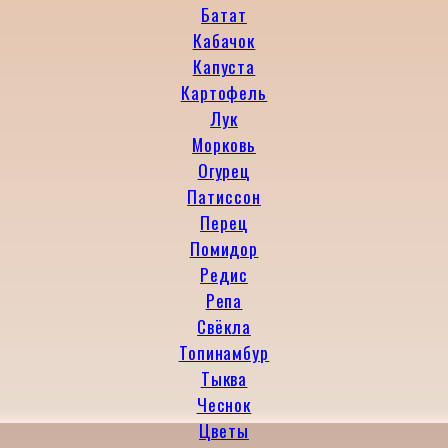
Батат
Кабачок
Капуста
Картофель
Лук
Морковь
Огурец
Патиссон
Перец
Помидор
Редис
Репа
Свёкла
Топинамбур
Тыква
Чеснок
Цветы