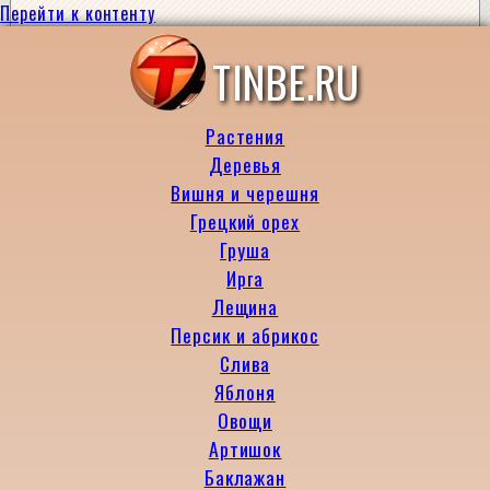
Перейти к контенту
TINBE.RU
Растения
Деревья
Вишня и черешня
Грецкий орех
Груша
Ирга
Лещина
Персик и абрикос
Слива
Яблоня
Овощи
Артишок
Баклажан