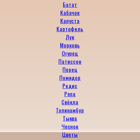
Батат
Кабачок
Капуста
Картофель
Лук
Морковь
Огурец
Патиссон
Перец
Помидор
Редис
Репа
Свёкла
Топинамбур
Тыква
Чеснок
Цветы