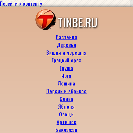
Перейти к контенту
TINBE.RU
Растения
Деревья
Вишня и черешня
Грецкий орех
Груша
Ирга
Лещина
Персик и абрикос
Слива
Яблоня
Овощи
Артишок
Баклажан