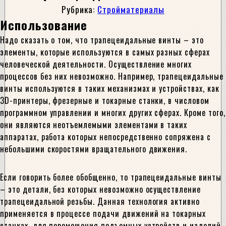
Рубрика:
Стройматериалы
Использование
Надо сказать о том, что трапецеидальные винты – это
элементы, которые используются в самых разных сферах
человеческой деятельности. Осуществление многих
процессов без них невозможно. Например, трапецеидальные
винты используются в таких механизмах и устройствах, как
3D-принтеры, фрезерные и токарные станки, в числовом
программном управлении и многих других сферах. Кроме того,
они являются неотъемлемыми элементами в таких
аппаратах, работа которых непосредственно сопряжена с
небольшими скоростями вращательного движения.
Если говорить более обобщенно, то трапецеидальные винты
– это детали, без которых невозможно осуществление
трапецеидальной резьбы. Данная технология активно
применяется в процессе подачи движений на токарных
станках, для перемещения подъемных устройств и изделий