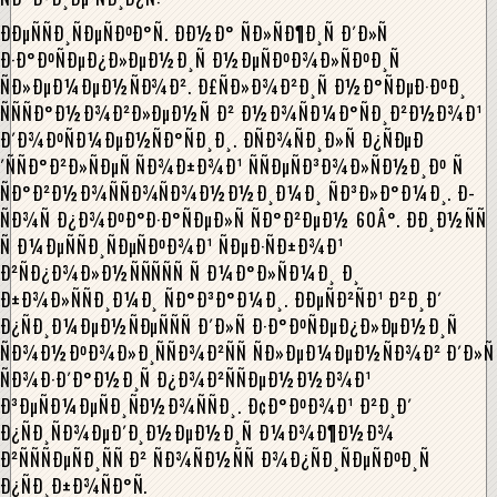
ÐÐµÑÑÐ¸ÑÐµÑÐºÐ°Ñ. ÐÐ½Ð° ÑÐ»ÑÐ¶Ð¸Ñ Ð´Ð»Ñ
Ð·Ð°ÐºÑÐµÐ¿Ð»ÐµÐ½Ð¸Ñ Ð½ÐµÑÐºÐ¾Ð»ÑÐºÐ¸Ñ
ÑÐ»ÐµÐ¼ÐµÐ½ÑÐ¾Ð². Ð£ÑÐ»Ð¾Ð²Ð¸Ñ Ð½Ð°ÑÐµÐ·ÐºÐ¸
ÑÑÑÐ°Ð½Ð¾Ð²Ð»ÐµÐ½Ñ Ð² Ð½Ð¾ÑÐ¼Ð°ÑÐ¸Ð²Ð½Ð¾Ð¹
Ð´Ð¾ÐºÑÐ¼ÐµÐ½ÑÐ°ÑÐ¸Ð¸. ÐÑÐ¾ÑÐ¸Ð»Ñ Ð¿ÑÐµÐ
´ÑÑÐ°Ð²Ð»ÑÐµÑ ÑÐ¾Ð±Ð¾Ð¹ ÑÑÐµÑÐ³Ð¾Ð»ÑÐ½Ð¸Ðº Ñ
ÑÐ°Ð²Ð½Ð¾ÑÑÐ¾ÑÐ¾Ð½Ð½Ð¸Ð¼Ð¸ ÑÐ³Ð»Ð°Ð¼Ð¸. Ð­
ÑÐ¾Ñ Ð¿Ð¾ÐºÐ°Ð·Ð°ÑÐµÐ»Ñ ÑÐ°Ð²ÐµÐ½ 60Â°. ÐÐ¸Ð½ÑÑ
Ñ Ð¼ÐµÑÑÐ¸ÑÐµÑÐºÐ¾Ð¹ ÑÐµÐ·ÑÐ±Ð¾Ð¹
Ð²ÑÐ¿Ð¾Ð»Ð½ÑÑÑÑÑ Ñ Ð¼Ð°Ð»ÑÐ¼Ð¸ Ð¸
Ð±Ð¾Ð»ÑÑÐ¸Ð¼Ð¸ ÑÐ°Ð³Ð°Ð¼Ð¸. ÐÐµÑÐ²ÑÐ¹ Ð²Ð¸Ð´
Ð¿ÑÐ¸Ð¼ÐµÐ½ÑÐµÑÑÑ Ð´Ð»Ñ Ð·Ð°ÐºÑÐµÐ¿Ð»ÐµÐ½Ð¸Ñ
ÑÐ¾Ð½ÐºÐ¾Ð»Ð¸ÑÑÐ¾Ð²ÑÑ ÑÐ»ÐµÐ¼ÐµÐ½ÑÐ¾Ð² Ð´Ð»Ñ
ÑÐ¾Ð·Ð´Ð°Ð½Ð¸Ñ Ð¿Ð¾Ð²ÑÑÐµÐ½Ð½Ð¾Ð¹
Ð³ÐµÑÐ¼ÐµÑÐ¸ÑÐ½Ð¾ÑÑÐ¸. Ð¢Ð°ÐºÐ¾Ð¹ Ð²Ð¸Ð´
Ð¿ÑÐ¸ÑÐ¾ÐµÐ´Ð¸Ð½ÐµÐ½Ð¸Ñ Ð¼Ð¾Ð¶Ð½Ð¾
Ð²ÑÑÑÐµÑÐ¸ÑÑ Ð² ÑÐ¾ÑÐ½ÑÑ Ð¾Ð¿ÑÐ¸ÑÐµÑÐºÐ¸Ñ
Ð¿ÑÐ¸Ð±Ð¾ÑÐ°Ñ.