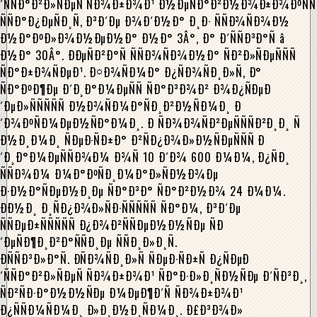
´ÑÑÐ°Ð²Ð»ÑÐµÑ ÑÐ¾Ð±Ð¾Ð¹ Ð½ÐµÑÐ°Ð²Ð½Ð¾Ð±Ð¾ÐºÑÑ
ÑÑÐ°Ð¿ÐµÑÐ¸Ñ, Ð³Ð´Ðµ Ð¾Ð´Ð½Ð° Ð¸Ð· ÑÑÐ¾ÑÐ¾Ð½
Ð½Ð°ÐºÐ»Ð¾Ð½ÐµÐ½Ð° Ð½Ð° 3Â°, Ð° Ð´ÑÑÐ³Ð°Ñ â
Ð½Ð° 30Â°. ÐÐµÑÐ²Ð°Ñ ÑÑÐ¾ÑÐ¾Ð½Ð° ÑÐ²Ð»ÑÐµÑÑÑ
ÑÐ°Ð±Ð¾ÑÐµÐ¹. Ð¤Ð¾ÑÐ¼Ð° Ð¿ÑÐ¾ÑÐ¸Ð»Ñ, Ð°
ÑÐ°ÐºÐ¶Ðµ Ð´Ð¸Ð°Ð¼ÐµÑÑ ÑÐ°Ð³Ð¾Ð² Ð¾Ð¿ÑÐµÐ
´ÐµÐ»ÑÑÑÑÑ Ð½Ð¾ÑÐ¼Ð°ÑÐ¸Ð²Ð½ÑÐ¼Ð¸ Ð
´Ð¾ÐºÑÐ¼ÐµÐ½ÑÐ°Ð¼Ð¸. Ð ÑÐ¾Ð¾ÑÐ²ÐµÑÑÑÐ²Ð¸Ð¸ Ñ
Ð½Ð¸Ð¼Ð¸ ÑÐµÐ·ÑÐ±Ð° Ð²ÑÐ¿Ð¾Ð»Ð½ÑÐµÑÑÑ Ð
´Ð¸Ð°Ð¼ÐµÑÑÐ¾Ð¼ Ð¾Ñ 10 Ð´Ð¾ 600 Ð¼Ð¼, Ð¿ÑÐ¸
ÑÑÐ¾Ð¼ Ð¼Ð°ÐºÑÐ¸Ð¼Ð°Ð»ÑÐ½Ð¾Ðµ
Ð·Ð½Ð°ÑÐµÐ½Ð¸Ðµ ÑÐ°Ð³Ð° ÑÐ°Ð²Ð½Ð¾ 24 Ð¼Ð¼.
ÐÐ½Ð¸ Ð¸ÑÐ¿Ð¾Ð»ÑÐ·ÑÑÑÑÑ ÑÐ°Ð¼, Ð³Ð´Ðµ
ÑÑÐµÐ±ÑÑÑÑÑ Ð¿Ð¾Ð²ÑÑÐµÐ½Ð½ÑÐµ ÑÐ
´ÐµÑÐ¶Ð¸Ð²Ð°ÑÑÐ¸Ðµ ÑÑÐ¸Ð»Ð¸Ñ.
ÐÑÑÐ³Ð»Ð°Ñ. ÐÑÐ¾ÑÐ¸Ð»Ñ ÑÐµÐ·ÑÐ±Ñ Ð¿ÑÐµÐ
´ÑÑÐ°Ð²Ð»ÑÐµÑ ÑÐ¾Ð±Ð¾Ð¹ ÑÐ°Ð·Ð»Ð¸ÑÐ½ÑÐµ Ð´ÑÐ³Ð¸,
ÑÐ²ÑÐ·Ð°Ð½Ð½ÑÐµ Ð¼ÐµÐ¶Ð´Ñ ÑÐ¾Ð±Ð¾Ð¹
Ð¿ÑÑÐ¼ÑÐ¼Ð¸ Ð»Ð¸Ð½Ð¸ÑÐ¼Ð¸. Ð£Ð³Ð¾Ð»