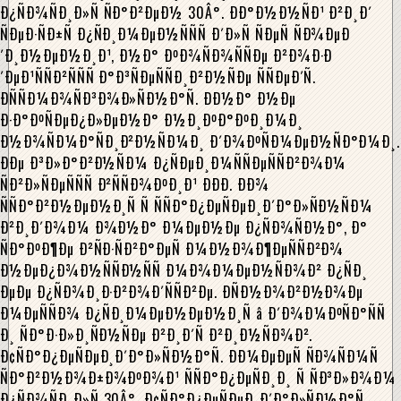
Ð¿ÑÐ¾ÑÐ¸Ð»Ñ ÑÐ°Ð²ÐµÐ½ 30Â°. ÐÐ°Ð½Ð½ÑÐ¹ Ð²Ð¸Ð´
ÑÐµÐ·ÑÐ±Ñ Ð¿ÑÐ¸Ð¼ÐµÐ½ÑÑÑ Ð´Ð»Ñ ÑÐµÑ ÑÐ¾ÐµÐ
´Ð¸Ð½ÐµÐ½Ð¸Ð¹, Ð½Ð° ÐºÐ¾ÑÐ¾ÑÑÐµ Ð²Ð¾Ð·Ð
´ÐµÐ¹ÑÑÐ²ÑÑÑ Ð°Ð³ÑÐµÑÑÐ¸Ð²Ð½ÑÐµ ÑÑÐµÐ´Ñ.
ÐÑÑÐ¼Ð¾ÑÐ³Ð¾Ð»ÑÐ½Ð°Ñ. ÐÐ½Ð° Ð½Ðµ
Ð·Ð°ÐºÑÐµÐ¿Ð»ÐµÐ½Ð° Ð½Ð¸ÐºÐ°ÐºÐ¸Ð¼Ð¸
Ð½Ð¾ÑÐ¼Ð°ÑÐ¸Ð²Ð½ÑÐ¼Ð¸ Ð´Ð¾ÐºÑÐ¼ÐµÐ½ÑÐ°Ð¼Ð¸.
ÐÐµ Ð³Ð»Ð°Ð²Ð½ÑÐ¼ Ð¿ÑÐµÐ¸Ð¼ÑÑÐµÑÑÐ²Ð¾Ð¼
ÑÐ²Ð»ÑÐµÑÑÑ Ð²ÑÑÐ¾ÐºÐ¸Ð¹ ÐÐÐ. ÐÐ¾
ÑÑÐ°Ð²Ð½ÐµÐ½Ð¸Ñ Ñ ÑÑÐ°Ð¿ÐµÑÐµÐ¸Ð´Ð°Ð»ÑÐ½ÑÐ¼
Ð²Ð¸Ð´Ð¾Ð¼ Ð¾Ð½Ð° Ð¼ÐµÐ½Ðµ Ð¿ÑÐ¾ÑÐ½Ð°, Ð°
ÑÐ°ÐºÐ¶Ðµ Ð²ÑÐ·ÑÐ²Ð°ÐµÑ Ð¼Ð½Ð¾Ð¶ÐµÑÑÐ²Ð¾
Ð½ÐµÐ¿Ð¾Ð½ÑÑÐ½ÑÑ Ð¼Ð¾Ð¼ÐµÐ½ÑÐ¾Ð² Ð¿ÑÐ¸
ÐµÐµ Ð¿ÑÐ¾Ð¸Ð·Ð²Ð¾Ð´ÑÑÐ²Ðµ. ÐÑÐ½Ð¾Ð²Ð½Ð¾Ðµ
Ð¼ÐµÑÑÐ¾ Ð¿ÑÐ¸Ð¼ÐµÐ½ÐµÐ½Ð¸Ñ â Ð´Ð¾Ð¼ÐºÑÐ°ÑÑ
Ð¸ ÑÐ°Ð·Ð»Ð¸ÑÐ½ÑÐµ Ð²Ð¸Ð´Ñ Ð²Ð¸Ð½ÑÐ¾Ð².
Ð¢ÑÐ°Ð¿ÐµÑÐµÐ¸Ð´Ð°Ð»ÑÐ½Ð°Ñ. ÐÐ¼ÐµÐµÑ ÑÐ¾ÑÐ¼Ñ
ÑÐ°Ð²Ð½Ð¾Ð±Ð¾ÐºÐ¾Ð¹ ÑÑÐ°Ð¿ÐµÑÐ¸Ð¸ Ñ ÑÐ³Ð»Ð¾Ð¼
Ð¿ÑÐ¾ÑÐ¸Ð»Ñ 30Â°. Ð¢ÑÐ°Ð¿ÐµÑÐµÐ¸Ð´Ð°Ð»ÑÐ½Ð°Ñ