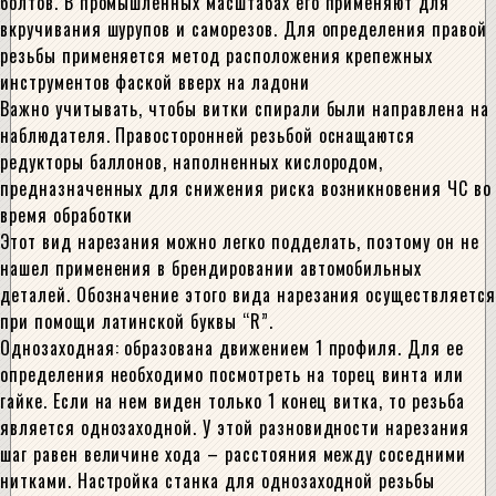
болтов. В промышленных масштабах его применяют для
вкручивания шурупов и саморезов. Для определения правой
резьбы применяется метод расположения крепежных
инструментов фаской вверх на ладони
Важно учитывать, чтобы витки спирали были направлена на
наблюдателя. Правосторонней резьбой оснащаются
редукторы баллонов, наполненных кислородом,
предназначенных для снижения риска возникновения ЧС во
время обработки
Этот вид нарезания можно легко подделать, поэтому он не
нашел применения в брендировании автомобильных
деталей. Обозначение этого вида нарезания осуществляется
при помощи латинской буквы “R”.
Однозаходная: образована движением 1 профиля. Для ее
определения необходимо посмотреть на торец винта или
гайке. Если на нем виден только 1 конец витка, то резьба
является однозаходной. У этой разновидности нарезания
шаг равен величине хода – расстояния между соседними
нитками. Настройка станка для однозаходной резьбы