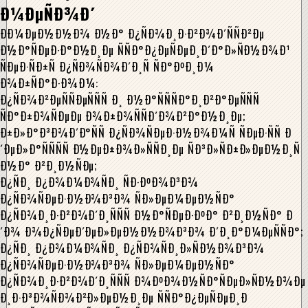
Ð¼ÐµÑÐ¾Ð´
ÐÐ¼ÐµÐ½Ð½Ð¾ Ð½Ð° Ð¿ÑÐ¾Ð¸Ð·Ð²Ð¾Ð´ÑÑÐ²Ðµ
Ð½Ð°ÑÐµÐ·Ð°Ð½Ð¸Ðµ ÑÑÐ°Ð¿ÐµÑÐµÐ¸Ð´Ð°Ð»ÑÐ½Ð¾Ð¹
ÑÐµÐ·ÑÐ±Ñ Ð¿ÑÐ¾ÑÐ¾Ð´Ð¸Ñ ÑÐ°ÐºÐ¸Ð¼
Ð¾Ð±ÑÐ°Ð·Ð¾Ð¼:
Ð¿ÑÐ¾Ð²ÐµÑÑÐµÑÑÑ Ð¸ Ð½Ð°ÑÑÑÐ°Ð¸Ð²Ð°ÐµÑÑÑ
ÑÐ°Ð±Ð¾ÑÐµÐµ Ð¾Ð±Ð¾ÑÑÐ´Ð¾Ð²Ð°Ð½Ð¸Ðµ;
Ð±Ð»Ð°Ð³Ð¾Ð´Ð°ÑÑ Ð¿ÑÐ¾ÑÐµÐ·Ð½Ð¾Ð¼Ñ ÑÐµÐ·ÑÑ Ð
´ÐµÐ»Ð°ÑÑÑÑ Ð½ÐµÐ±Ð¾Ð»ÑÑÐ¸Ðµ ÑÐ³Ð»ÑÐ±Ð»ÐµÐ½Ð¸Ñ
Ð½Ð° Ð²Ð¸Ð½ÑÐµ;
Ð¿ÑÐ¸ Ð¿Ð¾Ð¼Ð¾ÑÐ¸ ÑÐ·ÐºÐ¾Ð³Ð¾
Ð¿ÑÐ¾ÑÐµÐ·Ð½Ð¾Ð³Ð¾ ÑÐ»ÐµÐ¼ÐµÐ½ÑÐ°
Ð¿ÑÐ¾Ð¸Ð·Ð²Ð¾Ð´Ð¸ÑÑÑ Ð½Ð°ÑÐµÐ·ÐºÐ° Ð²Ð¸Ð½ÑÐ° Ð
´Ð¾ Ð¾Ð¿ÑÐµÐ´ÐµÐ»ÐµÐ½Ð½Ð¾Ð³Ð¾ Ð´Ð¸Ð°Ð¼ÐµÑÑÐ°;
Ð¿ÑÐ¸ Ð¿Ð¾Ð¼Ð¾ÑÐ¸ Ð¿ÑÐ¾ÑÐ¸Ð»ÑÐ½Ð¾Ð³Ð¾
Ð¿ÑÐ¾ÑÐµÐ·Ð½Ð¾Ð³Ð¾ ÑÐ»ÐµÐ¼ÐµÐ½ÑÐ°
Ð¿ÑÐ¾Ð¸Ð·Ð²Ð¾Ð´Ð¸ÑÑÑ Ð¾ÐºÐ¾Ð½ÑÐ°ÑÐµÐ»ÑÐ½Ð¾Ðµ
Ð¸Ð·Ð³Ð¾ÑÐ¾Ð²Ð»ÐµÐ½Ð¸Ðµ ÑÑÐ°Ð¿ÐµÑÐµÐ¸Ð