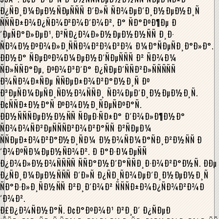
Ð¿ÑÐ¸Ð¼ÐµÐ½ÑÐµÑÑÑ Ð´Ð»Ñ ÑÐ¾ÐµÐ´Ð¸Ð½ÐµÐ½Ð¸Ñ
ÑÑÑÐ±Ð¾Ð¿ÑÐ¾Ð²Ð¾Ð´Ð¾Ð², Ð° ÑÐ°ÐºÐ¶Ðµ Ð
´ÐµÑÐ°Ð»ÐµÐ¹, Ð²ÑÐ¿Ð¾Ð»Ð½ÐµÐ½Ð½ÑÑ Ð¸Ð·
ÑÐ¾Ð½ÐºÐ¾Ð»Ð¸ÑÑÐ¾Ð²Ð¾Ð³Ð¾ Ð¼Ð°ÑÐµÑÐ¸Ð°Ð»Ð°.
ÐÐ½Ð° ÑÐµÐºÐ¾Ð¼ÐµÐ½Ð´ÑÐµÑÑÑ Ð² ÑÐ¾Ð¼
ÑÐ»ÑÑÐ°Ðµ, ÐºÐ¾Ð³Ð´Ð° Ð¿ÑÐµÐ´ÑÑÐ²Ð»ÑÑÑÑÑ
Ð¾ÑÐ¾Ð±ÑÐµ ÑÑÐµÐ±Ð¾Ð²Ð°Ð½Ð¸Ñ Ðº
Ð³ÐµÑÐ¼ÐµÑÐ¸ÑÐ½Ð¾ÑÑÐ¸ ÑÐ¾ÐµÐ´Ð¸Ð½ÐµÐ½Ð¸Ñ.
Ð¢ÑÑÐ±Ð½Ð°Ñ ÐºÐ¾Ð½Ð¸ÑÐµÑÐºÐ°Ñ.
ÐÐ½ÑÑÑÐµÐ½Ð½ÑÑ ÑÐµÐ·ÑÐ±Ð° Ð´Ð¾Ð»Ð¶Ð½Ð°
ÑÐ¾Ð¾ÑÐ²ÐµÑÑÑÐ²Ð¾Ð²Ð°ÑÑ Ð²ÑÐµÐ¼
ÑÑÐµÐ±Ð¾Ð²Ð°Ð½Ð¸ÑÐ¼ Ð½Ð¾ÑÐ¼Ð°ÑÐ¸Ð²Ð½ÑÑ Ð
´Ð¾ÐºÑÐ¼ÐµÐ½ÑÐ¾Ð². Ð Ð°Ð·Ð¼ÐµÑÑ
Ð¿Ð¾Ð»Ð½Ð¾ÑÑÑÑ ÑÑÐ°Ð½Ð´Ð°ÑÑÐ¸Ð·Ð¾Ð²Ð°Ð½Ñ. ÐÐµ
Ð¿ÑÐ¸Ð¼ÐµÐ½ÑÑÑ Ð´Ð»Ñ Ð¿ÑÐ¸ÑÐ¾ÐµÐ´Ð¸Ð½ÐµÐ½Ð¸Ñ
ÑÐ°Ð·Ð»Ð¸ÑÐ½ÑÑ Ð²Ð¸Ð´Ð¾Ð² ÑÑÑÐ±Ð¾Ð¿ÑÐ¾Ð²Ð¾Ð
´Ð¾Ð².
Ð£Ð¿Ð¾ÑÐ½Ð°Ñ. Ð¢Ð°ÐºÐ¾Ð¹ Ð²Ð¸Ð´ Ð¿ÑÐµÐ