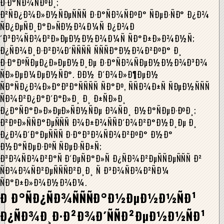
Ð·Ð°ÑÐ¾ÑÐºÐ¸;
Ð²ÑÐ¿Ð¾Ð»Ð½ÑÐµÑÑÑ Ð·Ð°ÑÐ¾ÑÐºÐ° ÑÐµÐ·ÑÐ° Ð¿Ð¾
ÑÐ¿ÐµÑÐ¸Ð°Ð»ÑÐ½Ð¾Ð¼Ñ Ð¿Ð¾Ð
´Ð³Ð¾ÑÐ¾Ð²Ð»ÐµÐ½Ð½Ð¾Ð¼Ñ ÑÐ°Ð±Ð»Ð¾Ð½Ñ;
Ð¿ÑÐ¾Ð¸Ð·Ð²Ð¾Ð´ÑÑÑÑ ÑÑÑÐ°Ð½Ð¾Ð²ÐºÐ° Ð¸
Ð·Ð°ÐºÑÐµÐ¿Ð»ÐµÐ½Ð¸Ðµ Ð·Ð°ÑÐ¾ÑÐµÐ½Ð½Ð¾Ð³Ð¾
ÑÐ»ÐµÐ¼ÐµÐ½ÑÐ°. ÐÐ½ Ð´Ð¾Ð»Ð¶ÐµÐ½
ÑÐ°ÑÐ¿Ð¾Ð»Ð°Ð³Ð°ÑÑÑÑ ÑÐ°Ðº, ÑÑÐ¾Ð±Ñ ÑÐµÐ½ÑÑÑ
ÑÐ¾Ð²Ð¿Ð°Ð´Ð°Ð»Ð¸ Ð¸ Ð±ÑÐ»Ð¸
Ð¿Ð°ÑÐ°Ð»Ð»ÐµÐ»ÑÐ½ÑÐµ Ð¾ÑÐ¸ Ð½Ð°ÑÐµÐ·ÐºÐ¸;
Ð²ÐºÐ»ÑÑÐ°ÐµÑÑÑ Ð¾Ð±Ð¾ÑÑÐ´Ð¾Ð²Ð°Ð½Ð¸Ðµ Ð¸
Ð¿Ð¾Ð´Ð°ÐµÑÑÑ Ð·Ð°Ð³Ð¾ÑÐ¾Ð²ÐºÐ° Ð½Ð°
Ð½Ð°ÑÐµÐ·ÐºÑ ÑÐµÐ·ÑÐ±Ñ;
Ð³Ð¾ÑÐ¾Ð²Ð°Ñ Ð´ÐµÑÐ°Ð»Ñ Ð¿ÑÐ¾Ð²ÐµÑÑÐµÑÑÑ Ð²
ÑÐ¾Ð¾ÑÐ²ÐµÑÑÑÐ²Ð¸Ð¸ Ñ Ð³Ð¾ÑÐ¾Ð²ÑÐ¼
ÑÐ°Ð±Ð»Ð¾Ð½Ð¾Ð¼.
Ð Ð°ÑÐ¿ÑÐ¾ÑÑÑÐ°Ð½ÐµÐ½Ð½ÑÐ¹
Ð¿ÑÐ¾Ð¸Ð·Ð²Ð¾Ð´ÑÑÐ²ÐµÐ½Ð½ÑÐ¹