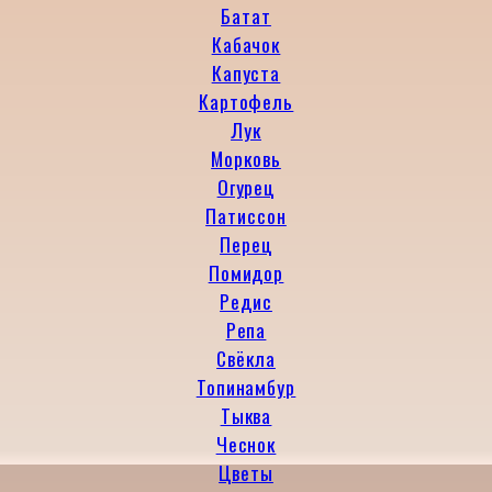
Батат
Кабачок
Капуста
Картофель
Лук
Морковь
Огурец
Патиссон
Перец
Помидор
Редис
Репа
Свёкла
Топинамбур
Тыква
Чеснок
Цветы