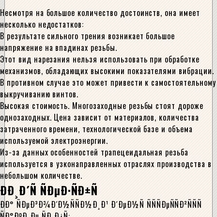
Несмотря на большое количество достоинств, она имеет
несколько недостатков:
В результате сильного трения возникает большое
напряжение на впадинах резьбы.
Этот вид нарезания нельзя использовать при обработке
механизмов, обладающих высокими показателями вибрации.
В противном случае это может привести к самостоятельному
выкручиванию винтов.
Высокая стоимость. Многозаходные резьбы стоят дороже
однозаходных. Цена зависит от материалов, количества
затраченного времени, технологической базе и объема
используемой электроэнергии.
Из-за данных особенностей трапецеидальная резьба
используется в узконаправленных отраслях производства в
небольшом количестве.
ÐÐ¸Ð´Ñ ÑÐµÐ·ÑÐ±Ñ
ÐÐ° ÑÐµÐ³Ð¾Ð´Ð½ÑÑÐ½Ð¸Ð¹ Ð´ÐµÐ½Ñ ÑÑÑÐµÑÑÐ²ÑÑÑ
ÑÐ°ÐºÐ¸Ðµ ÑÐ¸Ð¿Ñ: