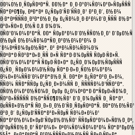
ÐÐ¾Ð½Ð¸ÑÐµÑÐºÐ°Ñ. ÐÐ½Ð° Ð¸Ð·Ð³Ð¾ÑÐ¾Ð²Ð»ÑÐµÑÑÑ
ÑÐ°ÐºÐ¶Ðµ, ÐºÐ°Ðº Ð¿ÑÐµÐ´ÑÐ´ÑÑÐ¸Ð¹ Ð²Ð¸Ð´, Ð½Ð¾
Ð·Ð°ÐºÑÑÑÐ¸Ð²Ð°Ð½Ð¸Ðµ Ð¿ÑÐ¾Ð¸Ð·Ð²Ð¾Ð´Ð¸ÑÑÑ Ð½Ð°
Ð³Ð»ÑÐ±Ð¸Ð½Ñ 0,8 Ð¼Ð¼.
ÐÑÐ¹Ð¼Ð¾Ð²Ð°Ñ. ÐÐ° ÑÐµÐ³Ð¾Ð´Ð½ÑÑÐ½Ð¸Ð¹ Ð´ÐµÐ½Ñ
Ð½ÐµÑ Ð½Ð¾ÑÐ¼Ð°ÑÐ¸Ð²Ð½Ð¾Ð³Ð¾ Ð
´Ð¾ÐºÑÐ¼ÐµÐ½ÑÐ°, Ð² ÐºÐ¾ÑÐ¾ÑÐ¾Ð¼
ÑÐºÐ°Ð·ÑÐ²Ð°Ð»Ð¸ÑÑ Ð±Ñ ÑÐ°Ð·Ð¼ÐµÑÑ ÑÐµÐ·ÑÐ±Ñ.
ÐÑÐ¹Ð¼Ð¾Ð²Ð°Ñ ÑÐµÐ·ÑÐ±Ð° Ð¿ÑÐ¸Ð¼ÐµÐ½ÑÐµÑÑÑ
Ð¿ÑÐ¸ ÑÐµÐ¼Ð¾Ð½ÑÐµ ÑÐ°Ð·Ð»Ð¸ÑÐ½Ð¾Ð³Ð¾
Ð¾Ð±Ð¾ÑÑÐ´Ð¾Ð²Ð°Ð½Ð¸Ñ. ÐÐ°Ðº Ð¿ÑÐ°Ð²Ð¸Ð»Ð¾,
ÑÑÐ¾ ÑÑÐ°ÑÑÐµ Ð¿ÑÐ¸Ð±Ð¾ÑÑ Ð¸ ÑÑÑÑÐ¾Ð¹ÑÑÐ²Ð°.
ÐÑÐ½Ð¾Ð²Ð½ÑÐ¼Ð¸ ÐµÐµ Ð¿Ð¾ÐºÐ°Ð·Ð°ÑÐµÐ»ÑÐ¼Ð¸
ÑÐ²Ð»ÑÑÑÑÑ Ð½Ð°ÑÑÐ¶Ð½ÑÐ¹ Ð´Ð¸Ð¼ÐµÑÑ Ð¸ ÑÐ°Ð³.
Ð¢ÑÑÐ±Ð½Ð°Ñ ÑÐ¸Ð»Ð¸Ð½Ð´ÑÐ¸ÑÐµÑÐºÐ°Ñ. ÐÐ°Ð½Ð½ÑÐ¹
Ð²Ð¸Ð´ Ð¿ÑÐµÐ´ÑÑÐ°Ð²Ð»ÑÐµÑ ÑÐ¾Ð±Ð¾Ð¹
ÑÐ°Ð²Ð½Ð¾Ð±ÐµÐ´ÑÐµÐ½Ð½ÑÐ¹ ÑÑÐµÑÐ³Ð¾Ð»ÑÐ½Ð¸Ðº,
Ð²ÐµÑÑÐ½Ð¸Ð¹ ÑÐ³Ð¾Ð» ÐºÐ¾ÑÐ¾ÑÐ¾Ð³Ð¾ ÑÐ°Ð²ÐµÐ½
55Â°. Ð¢Ð°ÐºÐ°Ñ Ð²Ð½ÑÑÑÐµÐ½Ð½ÑÑ ÑÐµÐ·ÑÐ±Ð°