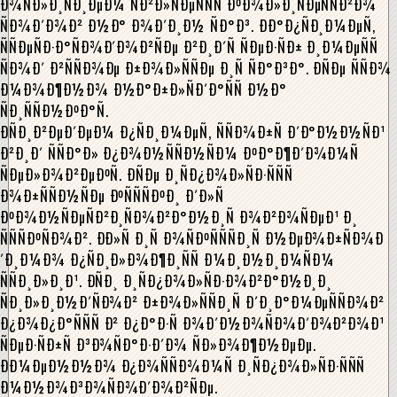
Ð¾ÑÐ»Ð¸ÑÐ¸ÐµÐ¼ ÑÐ²Ð»ÑÐµÑÑÑ ÐºÐ¾Ð»Ð¸ÑÐµÑÑÐ²Ð¾
ÑÐ¾Ð´Ð¾Ð² Ð½Ð° Ð¾Ð´Ð¸Ð½ ÑÐ°Ð³. ÐÐ°Ð¿ÑÐ¸Ð¼ÐµÑ,
ÑÑÐµÑÐ·Ð°ÑÐ¾Ð´Ð¾Ð²ÑÐµ Ð²Ð¸Ð´Ñ ÑÐµÐ·ÑÐ± Ð¸Ð¼ÐµÑÑ
ÑÐ¾Ð´ Ð²ÑÑÐ¾Ðµ Ð±Ð¾Ð»ÑÑÐµ Ð¸Ñ ÑÐ°Ð³Ð°. ÐÑÐµ ÑÑÐ¾
Ð¼Ð¾Ð¶Ð½Ð¾ Ð½Ð°Ð±Ð»ÑÐ´Ð°ÑÑ Ð½Ð°
ÑÐ¸ÑÑÐ½ÐºÐ°Ñ.
ÐÑÐ¸Ð²ÐµÐ´ÐµÐ¼ Ð¿ÑÐ¸Ð¼ÐµÑ, ÑÑÐ¾Ð±Ñ Ð´Ð°Ð½Ð½ÑÐ¹
Ð²Ð¸Ð´ ÑÑÐ°Ð» Ð¿Ð¾Ð½ÑÑÐ½ÑÐ¼ ÐºÐ°Ð¶Ð´Ð¾Ð¼Ñ
ÑÐµÐ»Ð¾Ð²ÐµÐºÑ. ÐÑÐµ Ð¸ÑÐ¿Ð¾Ð»ÑÐ·ÑÑÑ
Ð¾Ð±ÑÑÐ½ÑÐµ ÐºÑÑÑÐºÐ¸ Ð´Ð»Ñ
ÐºÐ¾Ð½ÑÐµÑÐ²Ð¸ÑÐ¾Ð²Ð°Ð½Ð¸Ñ Ð¾Ð²Ð¾ÑÐµÐ¹ Ð¸
ÑÑÑÐºÑÐ¾Ð². ÐÐ»Ñ Ð¸Ñ Ð¾ÑÐºÑÑÑÐ¸Ñ Ð½ÐµÐ¾Ð±ÑÐ¾Ð
´Ð¸Ð¼Ð¾ Ð¿ÑÐ¸Ð»Ð¾Ð¶Ð¸ÑÑ Ð¼Ð¸Ð½Ð¸Ð¼ÑÐ¼
ÑÑÐ¸Ð»Ð¸Ð¹. ÐÑÐ¸ Ð¸ÑÐ¿Ð¾Ð»ÑÐ·Ð¾Ð²Ð°Ð½Ð¸Ð¸
ÑÐ¸Ð»Ð¸Ð½Ð´ÑÐ¾Ð² Ð±Ð¾Ð»ÑÑÐ¸Ñ Ð´Ð¸Ð°Ð¼ÐµÑÑÐ¾Ð²
Ð¿Ð¾Ð¿Ð°ÑÑÑ Ð² Ð¿Ð°Ð·Ñ Ð¾Ð´Ð½Ð¾ÑÐ¾Ð´Ð¾Ð²Ð¾Ð¹
ÑÐµÐ·ÑÐ±Ñ Ð³Ð¾ÑÐ°Ð·Ð´Ð¾ ÑÐ»Ð¾Ð¶Ð½ÐµÐµ.
ÐÐ¼ÐµÐ½Ð½Ð¾ Ð¿Ð¾ÑÑÐ¾Ð¼Ñ Ð¸ÑÐ¿Ð¾Ð»ÑÐ·ÑÑÑ
Ð¼Ð½Ð¾Ð³Ð¾ÑÐ¾Ð´Ð¾Ð²ÑÐµ.