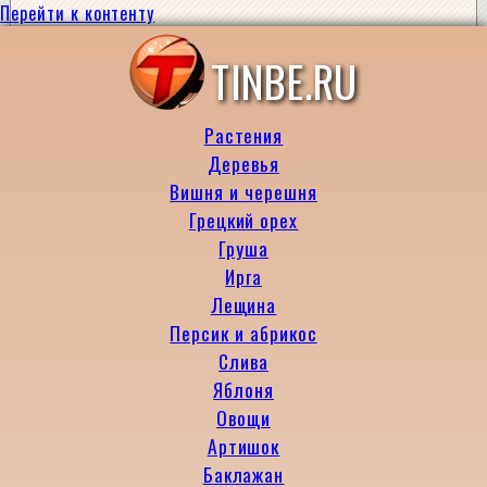
Перейти к контенту
TINBE.RU
Растения
Деревья
Вишня и черешня
Грецкий орех
Груша
Ирга
Лещина
Персик и абрикос
Слива
Яблоня
Овощи
Артишок
Баклажан