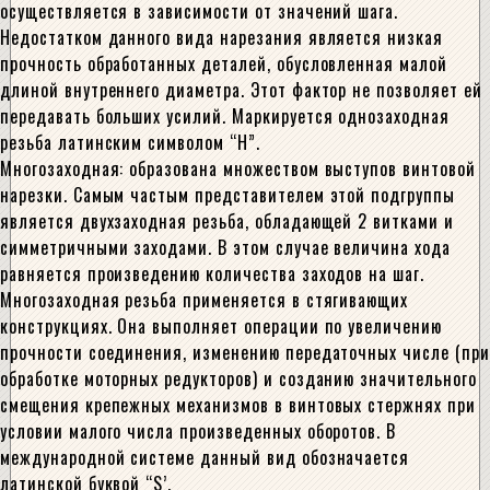
осуществляется в зависимости от значений шага.
Недостатком данного вида нарезания является низкая
прочность обработанных деталей, обусловленная малой
длиной внутреннего диаметра. Этот фактор не позволяет ей
передавать больших усилий. Маркируется однозаходная
резьба латинским символом “H”.
Многозаходная: образована множеством выступов винтовой
нарезки. Самым частым представителем этой подгруппы
является двухзаходная резьба, обладающей 2 витками и
симметричными заходами. В этом случае величина хода
равняется произведению количества заходов на шаг.
Многозаходная резьба применяется в стягивающих
конструкциях. Она выполняет операции по увеличению
прочности соединения, изменению передаточных числе (при
обработке моторных редукторов) и созданию значительного
смещения крепежных механизмов в винтовых стержнях при
условии малого числа произведенных оборотов. В
международной системе данный вид обозначается
латинской буквой “S’.