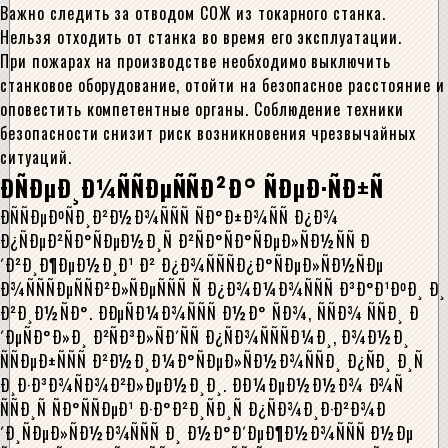
Важно следить за отводом СОЖ из токарного станка.
Нельзя отходить от станка во время его эксплуатации.
При пожарах на производстве необходимо выключить
станковое оборудование, отойти на безопасное расстояние и
оповестить компетентные органы. Соблюдение техники
безопасности снизит риск возникновения чрезвычайных
ситуаций.
ÐÑÐµÐ¸Ð¼ÑÑÐµÑÑÐ²Ð° ÑÐµÐ·ÑÐ±Ñ
Ð­ÑÑÐµÐºÑÐ¸Ð²Ð½Ð¾ÑÑÑ ÑÐ°Ð±Ð¾ÑÑ Ð¿Ð¾
Ð¿ÑÐµÐ²ÑÐ°ÑÐµÐ½Ð¸Ñ Ð²ÑÐ°ÑÐ°ÑÐµÐ»ÑÐ½ÑÑ Ð
´Ð²Ð¸Ð¶ÐµÐ½Ð¸Ð¹ Ð² Ð¿Ð¾ÑÑÑÐ¿Ð°ÑÐµÐ»ÑÐ½ÑÐµ
Ð¾ÑÑÑÐµÑÑÐ²Ð»ÑÐµÑÑÑ Ñ Ð¿Ð¾Ð¼Ð¾ÑÑÑ Ð³Ð°Ð¹ÐºÐ¸ Ð¸
Ð²Ð¸Ð½ÑÐ°. ÐÐµÑÐ¼Ð¾ÑÑÑ Ð½Ð° ÑÐ¾, ÑÑÐ¾ ÑÑÐ¸ Ð
´ÐµÑÐ°Ð»Ð¸ Ð²ÑÐ³Ð»ÑÐ´ÑÑ Ð¿ÑÐ¾ÑÑÑÐ¼Ð¸, Ð¾Ð½Ð¸
ÑÑÐµÐ±ÑÑÑ Ð²Ð½Ð¸Ð¼Ð°ÑÐµÐ»ÑÐ½Ð¾ÑÑÐ¸ Ð¿ÑÐ¸ Ð¸Ñ
Ð¸Ð·Ð³Ð¾ÑÐ¾Ð²Ð»ÐµÐ½Ð¸Ð¸. ÐÐ¼ÐµÐ½Ð½Ð¾ Ð¾Ñ
ÑÑÐ¸Ñ ÑÐ°ÑÑÐµÐ¹ Ð·Ð°Ð²Ð¸ÑÐ¸Ñ Ð¿ÑÐ¾Ð¸Ð·Ð²Ð¾Ð
´Ð¸ÑÐµÐ»ÑÐ½Ð¾ÑÑÑ Ð¸ Ð½Ð°Ð´ÐµÐ¶Ð½Ð¾ÑÑÑ Ð½Ðµ