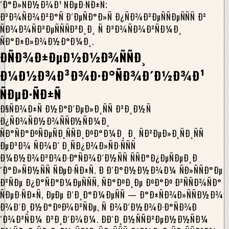
´Ð°Ð»ÑÐ½Ð¾Ð¹ ÑÐµÐ·ÑÐ±Ñ;
Ð³Ð¾ÑÐ¾Ð²Ð°Ñ Ð´ÐµÑÐ°Ð»Ñ Ð¿ÑÐ¾Ð²ÐµÑÑÐµÑÑÑ Ð²
ÑÐ¾Ð¾ÑÐ²ÐµÑÑÑÐ²Ð¸Ð¸ Ñ Ð³Ð¾ÑÐ¾Ð²ÑÐ¼Ð¸
ÑÐ°Ð±Ð»Ð¾Ð½Ð°Ð¼Ð¸.
ÐÑÐ¾Ð±ÐµÐ½Ð½Ð¾ÑÑÐ¸
Ð¼Ð½Ð¾Ð³Ð¾Ð·Ð°ÑÐ¾Ð´Ð½Ð¾Ð¹
ÑÐµÐ·ÑÐ±Ñ
Ð§ÑÐ¾Ð±Ñ Ð½Ð°Ð´ÐµÐ»Ð¸ÑÑ Ð²Ð¸Ð½Ñ
Ð¿ÑÐ¾ÑÐ½Ð¾ÑÑÐ½ÑÐ¼Ð¸
ÑÐ°ÑÐ°ÐºÑÐµÑÐ¸ÑÑÐ¸ÐºÐ°Ð¼Ð¸ Ð¸ ÑÐ²ÐµÐ»Ð¸ÑÐ¸ÑÑ
ÐµÐ³Ð¾ ÑÐ¾Ð´ Ð¸ÑÐ¿Ð¾Ð»ÑÐ·ÑÑÑ
Ð¼Ð½Ð¾Ð³Ð¾Ð·Ð°ÑÐ¾Ð´Ð½ÑÑ ÑÑÐ°Ð¿ÐµÑÐµÐ¸Ð
´Ð°Ð»ÑÐ½ÑÑ ÑÐµÐ·ÑÐ±Ñ. Ð Ð´Ð°Ð½Ð½Ð¾Ð¼ ÑÐ»ÑÑÐ°Ðµ
Ð²ÑÐµ Ð¿Ð°ÑÐ°Ð¼ÐµÑÑÑ, ÑÐ°ÐºÐ¸Ðµ ÐºÐ°Ðº Ð²ÑÑÐ¾ÑÐ°
ÑÐµÐ·ÑÐ±Ñ, ÐµÐµ Ð´Ð¸Ð°Ð¼ÐµÑÑ — Ð°Ð±ÑÐ¾Ð»ÑÑÐ½Ð¾
Ð¾Ð´Ð¸Ð½Ð°ÐºÐ¾Ð²ÑÐµ, Ñ Ð¾Ð´Ð½Ð¾Ð·Ð°ÑÐ¾Ð
´Ð¾Ð²ÑÐ¼ Ð²Ð¸Ð´Ð¾Ð¼. ÐÐ´Ð¸Ð½ÑÑÐ²ÐµÐ½Ð½ÑÐ¼