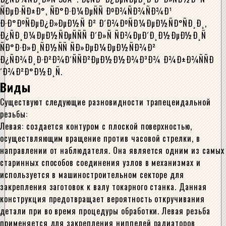
ÑÐµÐ·ÑÐ±Ð°, ÑÐ°Ð·Ð¼ÐµÑÑ ÐºÐ¾ÑÐ¾ÑÐ¾Ð¹
Ð·Ð°ÐºÑÐµÐ¿Ð»ÐµÐ½Ñ Ð² Ð´Ð¾ÐºÑÐ¼ÐµÐ½ÑÐ°ÑÐ¸Ð¸,
Ð¿ÑÐ¸Ð¼ÐµÐ½ÑÐµÑÑÑ Ð´Ð»Ñ ÑÐ¾ÐµÐ´Ð¸Ð½ÐµÐ½Ð¸Ñ
ÑÐ°Ð·Ð»Ð¸ÑÐ½ÑÑ ÑÐ»ÐµÐ¼ÐµÐ½ÑÐ¾Ð²
Ð¿ÑÐ¾Ð¸Ð·Ð²Ð¾Ð´ÑÑÐ²ÐµÐ½Ð½Ð¾Ð³Ð¾ Ð¾Ð±Ð¾ÑÑÐ
´Ð¾Ð²Ð°Ð½Ð¸Ñ.
Виды
Существуют следующие разновидности трапецеидальной
резьбы:
Левая: создается контуром с плоской поверхностью,
осуществляющим вращение против часовой стрелки, в
направлении от наблюдателя. Она является одним из самых
старинных способов соединения узлов в механизмах и
используется в машиностроительном секторе для
закрепления заготовок к валу токарного станка. Данная
конструкция предотвращает вероятность откручивания
детали при во время процедуры обработки. Левая резьба
применяется для закрепления ниппелей радиаторов