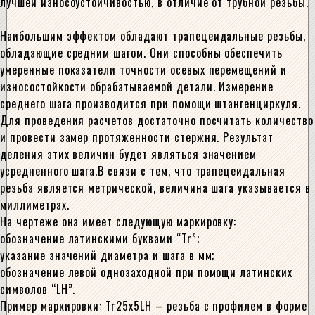
лучшей износоустойчивостью, в отличие от трубной резьбы.
Наибольшим эффектом обладают трапецеидальные резьбы,
обладающие средним шагом. Они способны обеспечить
умеренные показатели точности осевых перемещений и
износостойкости обрабатываемой детали. Измерение
среднего шага производится при помощи штангенциркуля.
Для проведения расчетов достаточно посчитать количество
и провести замер протяженности стержня. Результат
деления этих величин будет являться значением
усредненного шага.В связи с тем, что трапецеидальная
резьба является метрической, величина шага указывается в
миллиметрах.
На чертеже она имеет следующую маркировку:
обозначение латинскими буквами “Tr”;
указание значений диаметра и шага в мм;
обозначение левой однозаходной при помощи латинских
символов “LH”.
Пример маркировки: Tr25x5LH – резьба с профилем в форме