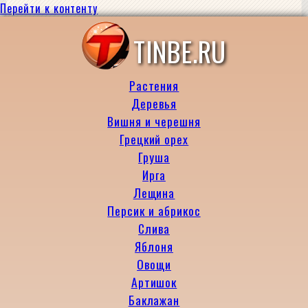
Перейти к контенту
TINBE.RU
Растения
Деревья
Вишня и черешня
Грецкий орех
Груша
Ирга
Лещина
Персик и абрикос
Слива
Яблоня
Овощи
Артишок
Баклажан