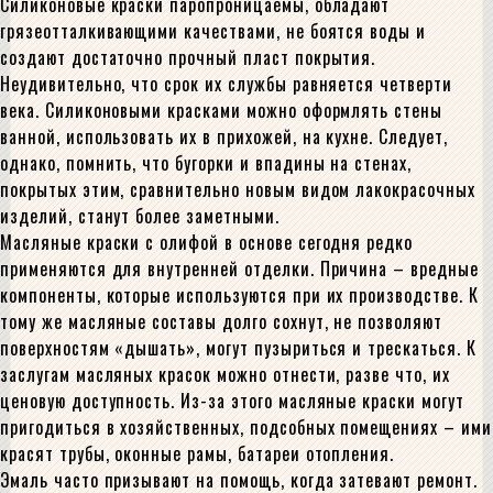
Силиконовые краски паропроницаемы, обладают
грязеотталкивающими качествами, не боятся воды и
создают достаточно прочный пласт покрытия.
Неудивительно, что срок их службы равняется четверти
века. Силиконовыми красками можно оформлять стены
ванной, использовать их в прихожей, на кухне. Следует,
однако, помнить, что бугорки и впадины на стенах,
покрытых этим, сравнительно новым видом лакокрасочных
изделий, станут более заметными.
Масляные краски с олифой в основе сегодня редко
применяются для внутренней отделки. Причина – вредные
компоненты, которые используются при их производстве. К
тому же масляные составы долго сохнут, не позволяют
поверхностям «дышать», могут пузыриться и трескаться. К
заслугам масляных красок можно отнести, разве что, их
ценовую доступность. Из-за этого масляные краски могут
пригодиться в хозяйственных, подсобных помещениях – ими
красят трубы, оконные рамы, батареи отопления.
Эмаль часто призывают на помощь, когда затевают ремонт.