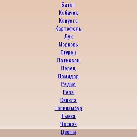
Батат
Кабачок
Капуста
Картофель
Лук
Морковь
Огурец
Патиссон
Перец
Помидор
Редис
Репа
Свёкла
Топинамбур
Тыква
Чеснок
Цветы