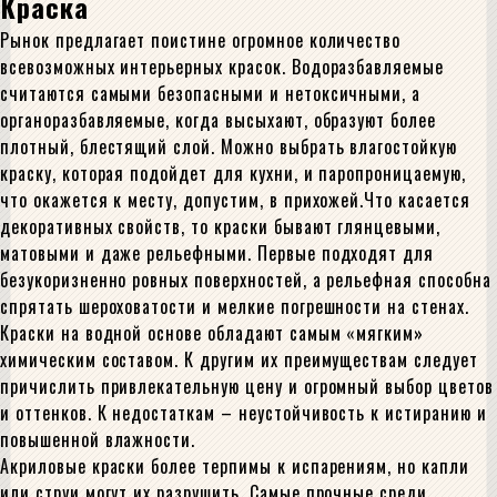
Краска
Рынок предлагает поистине огромное количество
всевозможных интерьерных красок. Водоразбавляемые
считаются самыми безопасными и нетоксичными, а
органоразбавляемые, когда высыхают, образуют более
плотный, блестящий слой. Можно выбрать влагостойкую
краску, которая подойдет для кухни, и паропроницаемую,
что окажется к месту, допустим, в прихожей.Что касается
декоративных свойств, то краски бывают глянцевыми,
матовыми и даже рельефными. Первые подходят для
безукоризненно ровных поверхностей, а рельефная способна
спрятать шероховатости и мелкие погрешности на стенах.
Краски на водной основе обладают самым «мягким»
химическим составом. К другим их преимуществам следует
причислить привлекательную цену и огромный выбор цветов
и оттенков. К недостаткам – неустойчивость к истиранию и
повышенной влажности.
Акриловые краски более терпимы к испарениям, но капли
или струи могут их разрушить. Самые прочные среди