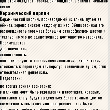
при этом обладает небольшой толщиной, а значит, меньшим
весом.
Керамический кирпич
Керамический кирпич, производимый из глины путем ее
обжига, хорошо знаком каждому из нас. Облицовочная его
разновидность поражает большим разнообразием цветов и
текстур, но это не единственное достоинство материала.
Преимущества:
долговечность;
экологичность;
неплохие звуко- и теплоизоляционные характеристики;
стойкость к перепадам температур, солнечным лучам, огню;
относительная дешевизна.
Недостатки:
не всегда точная геометрия;
в наличии могут быть вкрапления известняка, которые,
впитывая влагу, будут выделяться более темным цветом;
возможность осыпания или разрушения, если были
допущены ошибки в выборе раствора, марки изделия или