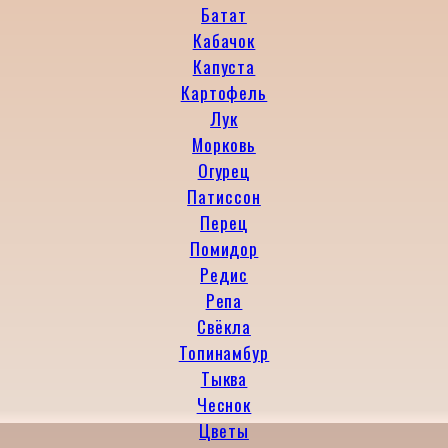
Батат
Кабачок
Капуста
Картофель
Лук
Морковь
Огурец
Патиссон
Перец
Помидор
Редис
Репа
Свёкла
Топинамбур
Тыква
Чеснок
Цветы