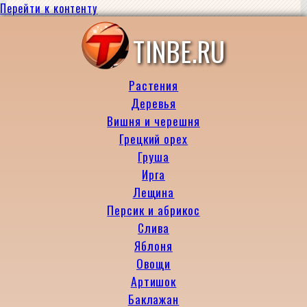
Перейти к контенту
TINBE.RU
Растения
Деревья
Вишня и черешня
Грецкий орех
Груша
Ирга
Лещина
Персик и абрикос
Слива
Яблоня
Овощи
Артишок
Баклажан