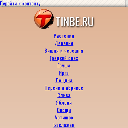
Перейти к контенту
TINBE.RU
Растения
Деревья
Вишня и черешня
Грецкий орех
Груша
Ирга
Лещина
Персик и абрикос
Слива
Яблоня
Овощи
Артишок
Баклажан