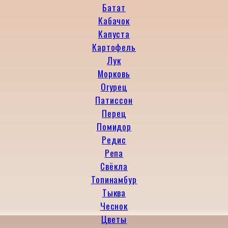
Батат
Кабачок
Капуста
Картофель
Лук
Морковь
Огурец
Патиссон
Перец
Помидор
Редис
Репа
Свёкла
Топинамбур
Тыква
Чеснок
Цветы