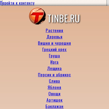
Перейти к контенту
TINBE.RU
Растения
Деревья
Вишня и черешня
Грецкий орех
Груша
Ирга
Лещина
Персик и абрикос
Слива
Яблоня
Овощи
Артишок
Баклажан