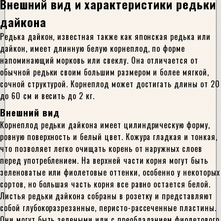
Внешний вид и характеристики редьки
дайкона
Редька дайкон, известная также как японская редька или
дайкон, имеет длинную белую корнеплод, по форме
напоминающий морковь или свеклу. Она отличается от
обычной редьки своим большим размером и более мягкой,
сочной структурой. Корнеплод может достигать длины от 20
до 60 см и весить до 2 кг.
Внешний вид
Корнеплод редьки дайкона имеет цилиндрическую форму,
ровную поверхность и белый цвет. Кожура гладкая и тонкая,
что позволяет легко очищать корень от наружных слоев
перед употреблением. На верхней части корня могут быть
зеленоватые или фиолетовые оттенки, особенно у некоторых
сортов, но большая часть корня все равно остается белой.
Листья редьки дайкона собраны в розетку и представляют
собой глубокоразрезанные, перисто-рассеченные пластины.
Они могут быть зелеными или с преобладанием фиолетового