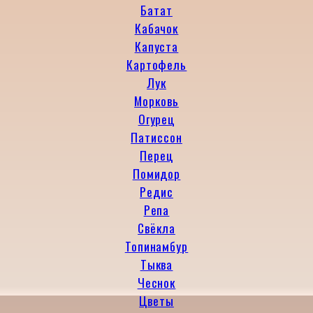
Батат
Кабачок
Капуста
Картофель
Лук
Морковь
Огурец
Патиссон
Перец
Помидор
Редис
Репа
Свёкла
Топинамбур
Тыква
Чеснок
Цветы