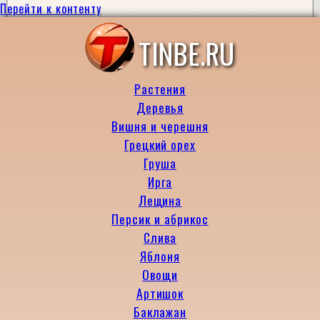
Перейти к контенту
TINBE.RU
Растения
Деревья
Вишня и черешня
Грецкий орех
Груша
Ирга
Лещина
Персик и абрикос
Слива
Яблоня
Овощи
Артишок
Баклажан