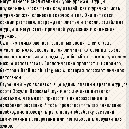
могут нанести значительный урон урожаю. Огурцы
подвержены атаке таких вредителей, как огуречная моль,
огуречная жук, слоновая сверчок и тля. Они питаются
соками растения, повреждают листья и стебли, ослабляют
огурцы и могут стать причиной ухудшения и снижения
урожая.
Один из самых распространенных вредителей огурца —
огуречная моль, скорлупистая личинка которой выгрызает
проходы в листьях и плоды. Для борьбы с этим вредителем
можно использовать биологические препараты, например,
бактерию Bacillus thuringiensis, которая поражает личинок
патогеном.
Огуречный жук является еще одним опасным врагом огурцов
сорта Зозуля. Взрослый жук и его личинки питаются
листьями, что может привести к их образованию, и
ослабляют растение. Чтобы предотвратить его появление,
необходимо проводить регулярную обработку растений
химическими препаратами или использовать ловушки для
жуков.