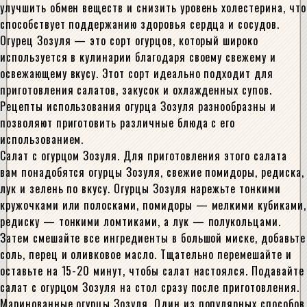
улучшить обмен веществ и снизить уровень холестерина, что
способствует поддержанию здоровья сердца и сосудов.
Огурец Зозуля — это сорт огурцов, который широко
используется в кулинарии благодаря своему свежему и
освежающему вкусу. Этот сорт идеально подходит для
приготовления салатов, закусок и охлажденных супов.
Рецепты использования огурца Зозуля разнообразны и
позволяют приготовить различные блюда с его
использованием.
Салат с огурцом Зозуля. Для приготовления этого салата
вам понадобятся огурцы Зозуля, свежие помидоры, редиска,
лук и зелень по вкусу. Огурцы Зозуля нарежьте тонкими
кружочками или полосками, помидоры — мелкими кубиками,
редиску — тонкими ломтиками, а лук — полукольцами.
Затем смешайте все ингредиенты в большой миске, добавьте
соль, перец и оливковое масло. Тщательно перемешайте и
оставьте на 15-20 минут, чтобы салат настоялся. Подавайте
салат с огурцом Зозуля на стол сразу после приготовления.
Маринованные огурцы Зозуля. Один из популярных способов