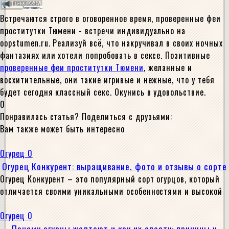
Встречаются строго в оговоренное время, проверенные феи
проститутки Тюмени - встречи индивидуально на
oopstumen.ru. Реализуй всё, что накручивал в своих ночных
фантазиях или хотели попробовать в сексе. Позитивные
проверенные феи проститутки Тюмени
, желанные и
восхитительные, они такие игривые и нежные, что у тебя
будет сегодня классный секс. Окунись в удовольствие.
0
Понравилась статья? Поделиться с друзьями:
Вам также может быть интересно
Огурец
0
Огурец Конкурент: выращивание, фото и отзывы о сорте
Огурец Конкурент – это популярный сорт огурцов, который
отличается своими уникальными особенностями и высокой
Огурец
0
Почему огурцы желтеют и как их спасти: причины и