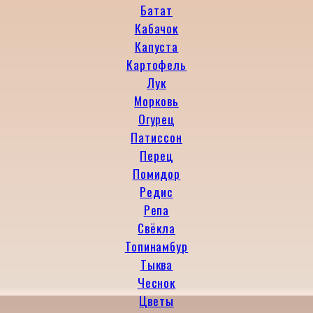
Батат
Кабачок
Капуста
Картофель
Лук
Морковь
Огурец
Патиссон
Перец
Помидор
Редис
Репа
Свёкла
Топинамбур
Тыква
Чеснок
Цветы