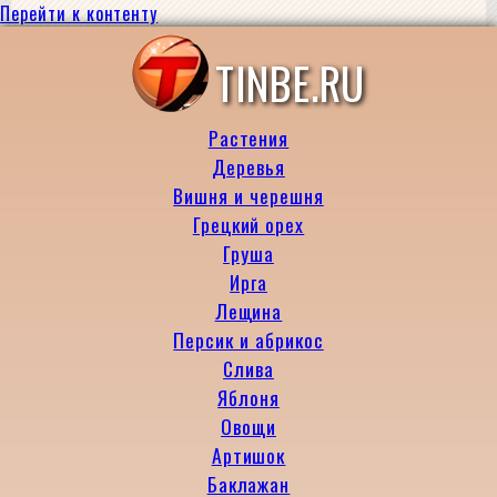
Перейти к контенту
TINBE.RU
Растения
Деревья
Вишня и черешня
Грецкий орех
Груша
Ирга
Лещина
Персик и абрикос
Слива
Яблоня
Овощи
Артишок
Баклажан