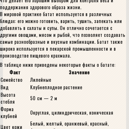
что делает его хорошим выбором для контроля веса и
поддержания здорового образа жизни.
В мировой практике батат используется в различных
блюдах: его можно готовить, варить, тушить, запекать или
добавлять в салаты и супы. Он отлично сочетается с
другими овощами, мясом и рыбой, что позволяет создавать
самые разнообразные и вкусные комбинации. Батат также
широко используется в пекарской промышленности и в
производстве пищевого крахмала.
В таблице ниже приведены некоторые факты о батате:
Факт
Значение
Семейство
Лилейные
Вид
Клубнеплодное растение
Высота
50 см — 2 м
стебля
Форма
Округлая, цилиндрическая, коническая
клубней
Белый, желтый, оранжевый, красный,
Цвет кожи