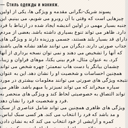
— Стиль одежды и макияж.
پسوند شریک-نگرانی مقدمه و ویژگی ها، یکی از اولین
چیزهایی است که وقتی با آن روبرو می شویم، می بینیم. این
جنبه بسیار مهمی در اولین اندیشه ایجاد شده در ارتباط با فرد
دارد. ظاهر می تواند تنوع بسیاری داشته باشد. بعضی از مردم
دارای قد بسیار بلند هستند، جسمی ورزیده دارند و ویژگی های
جذاب صورتی دارند. دیگران می توانند شاهد نشانه هایی باشند
که آنها را تشخیص می دهند و نمی توان نسخه برداری از آنها
کرد. به عنوان مثال، فرم بینی یکتا، موهای فراوان و زیبا،
چشمان بیانگر یا دست هاب نمعمتر؛ چهره شخص می تواند
همچنین احساسات و شخصیت او را نشان دهد. این به عنوان
نتیجه ویژگی های صورتی می توانند معلومات بیشتری در مورد
سیاره میخراند که می تواند تمیزتر یا مبهم باشد. ظاهر می
تواند التصاق به خصوصیتی لحاظ کند و ویژگی های منحصر به
فرد و شخصیت فرد را نشان دهد.
ویژگی های ظاهری همچنین می تواند شامل عناصری از سبک
و مد باشد که فرد را انتخاب می کند. هر کسی سبک لباس،
کمره و آرایشی از خود انتخاب می کند که به نشان دادن
شخصیت بر خلاف می افزاید. برخی از افراد در سبک خود را