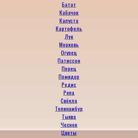
Батат
Кабачок
Капуста
Картофель
Лук
Морковь
Огурец
Патиссон
Перец
Помидор
Редис
Репа
Свёкла
Топинамбур
Тыква
Чеснок
Цветы