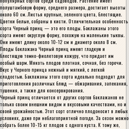
популярных сортов среди садоводов. Растение имеет
полуштамбовую форму, среднего размера, достигает высоты
около 60 см. Листья крупные, зеленого цвета, блестящие.
Цветки белые, собраны в кисти. Отличительная особенность
сорта Черный принц — это его плоды. Баклажаны этого
сорта имеют округлую форму, похожую на маленькие тыквы.
Они имеют длину около 10-12 см и диаметр около 8 см.
Плоды баклажана Черный принц имеют гладкую и
блестящую темно-фиолетовую кожуру, что придает им
особый шарм. Мякоть плодов плотная, сочная, без горечи.
Вкус у Черного принца нежный и мягкий, с легкой
сладостью. Баклажаны этого сорта идеально подходят для
приготовления различных блюд — обжаривания, запекания,
тушения, а также для консервирования.
Черный принц отличается от других сортов баклажанов не
только своим внешним видом и вкусовыми качествами, но и
своей урожайностью. Этот сорт отлично плодоносит в любых
условиях, даже при неблагоприятной погоде. За сезон можно
собрать более 10-15 кг плодов с одного куста. К тому же,