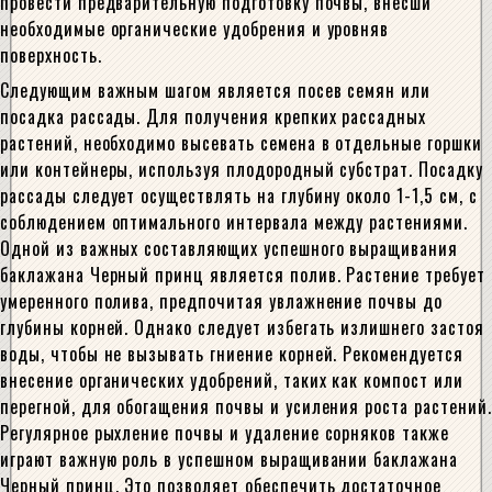
провести предварительную подготовку почвы, внесши
необходимые органические удобрения и уровняв
поверхность.
Следующим важным шагом является посев семян или
посадка рассады. Для получения крепких рассадных
растений, необходимо высевать семена в отдельные горшки
или контейнеры, используя плодородный субстрат. Посадку
рассады следует осуществлять на глубину около 1-1,5 см, с
соблюдением оптимального интервала между растениями.
Одной из важных составляющих успешного выращивания
баклажана Черный принц является полив. Растение требует
умеренного полива, предпочитая увлажнение почвы до
глубины корней. Однако следует избегать излишнего застоя
воды, чтобы не вызывать гниение корней. Рекомендуется
внесение органических удобрений, таких как компост или
перегной, для обогащения почвы и усиления роста растений.
Регулярное рыхление почвы и удаление сорняков также
играют важную роль в успешном выращивании баклажана
Черный принц. Это позволяет обеспечить достаточное