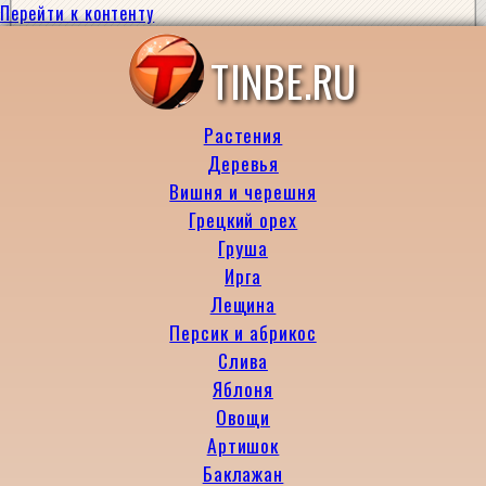
Перейти к контенту
TINBE.RU
Растения
Деревья
Вишня и черешня
Грецкий орех
Груша
Ирга
Лещина
Персик и абрикос
Слива
Яблоня
Овощи
Артишок
Баклажан