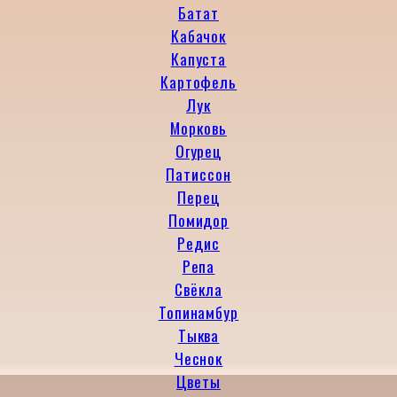
Батат
Кабачок
Капуста
Картофель
Лук
Морковь
Огурец
Патиссон
Перец
Помидор
Редис
Репа
Свёкла
Топинамбур
Тыква
Чеснок
Цветы