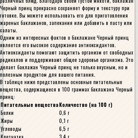
различных блюд. Благодаря своей густой мякоти, баклажан
Черный принц прекрасно сохраняет форму и текстуру при
готовке. Вы можете использовать его для приготовления
жареных баклажанов, запекания или добавить в пасту или
салаты.
Одним из интересных фактов о баклажане Черный принц
является его высокое содержание антиоксидантов.
Антиоксиданты помогают защитить организм от свободных
радикалов и поддерживают общее здоровье организма. Это
делает баклажан Черный принц не только вкусным, но и
полезным продуктом для вашего питания.
В таблице ниже представлены основные питательные
вещества, содержащиеся в 100 граммах баклажана Черный
принц:
Питательные вещества
Количество (на 100 г)
Белки
0,6 г
Жиры
0,1 г
Углеводы
6,5 г
Клетчатка
3,4 г