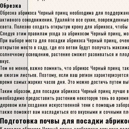
Обрезка
Обрезка абрикоса Черный принц необходима для поддержания
активного сокодвижения. Удаляйте все сухие, поврежденные
света. Полезно создать открытую крону для абрикоса, чтоб
Следуя этим правилам ухода за абрикосом Черный принц, мо
При выборе места для посадки абрикоса Черный принц, очен
открытое место в саду, где его ветви будут получать макси
солнечному освещению, растение сможет развиваться и плод
вкус.
Тем не менее, важно помнить, что абрикос Черный принц та
и ожогам листьев. Поэтому, если ваш регион характеризуетс
время самых жарких часов дня. Это можно достичь путем выб
Таким образом, для посадки абрикоса Черный принц лучше в
необходимо предоставить растению некоторую тень во время
деревом или создания искусственной тени с помощью забора
также поможет вам насладиться его вкусными и сочными пл
Подготовка почвы для посадки абрико
К посадке абрикоса Черный принц необходимо серьезно подг