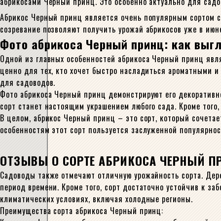
абрикосами Черный принц. Это особенно актуально для садов
Абрикос Черный принц является очень популярным сортом с
созревание позволяют получить урожай абрикосов уже в июн
Фото абрикоса Черный принц: как выгл
Одной из главных особенностей абрикоса Черный принц явля
ценно для тех, кто хочет быстро насладиться ароматными и
для садоводов.
Фото абрикоса Черный принц демонстрируют его декоративно
сорт станет настоящим украшением любого сада. Кроме того,
В целом, абрикос Черный принц – это сорт, который сочета
особенностям этот сорт пользуется заслуженной популярнос
ОТЗЫВЫ О СОРТЕ АБРИКОСА ЧЕРНЫЙ П
Садоводы также отмечают отличную урожайность сорта. Дер
период времени. Кроме того, сорт достаточно устойчив к за
климатических условиях, включая холодные регионы.
Преимущества сорта абрикоса Черный принц: