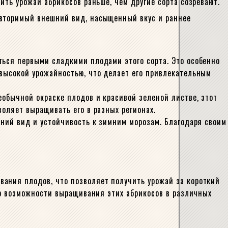
ить урожай абрикосов раньше, чем другие сорта созревают.
овторимый внешний вид, насыщенный вкус и раннее
ться первыми сладкими плодами этого сорта. Это особенно
 высокой урожайностью, что делает его привлекательным
еобычной окраске плодов и красивой зеленой листве, этот
оляет выращивать его в разных регионах.
шний вид и устойчивость к зимним морозам. Благодаря своим
В
вания плодов, что позволяет получить урожай за короткий
 о возможности выращивания этих абрикосов в различных