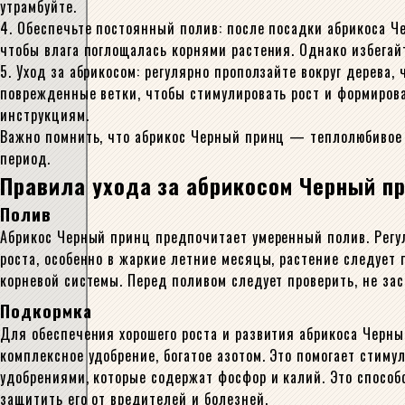
утрамбуйте.
4. Обеспечьте постоянный полив: после посадки абрикоса Ч
чтобы влага поглощалась корнями растения. Однако избегай
5. Уход за абрикосом: регулярно проползайте вокруг дерева,
поврежденные ветки, чтобы стимулировать рост и формирова
инструкциям.
Важно помнить, что абрикос Черный принц — теплолюбивое 
период.
Правила ухода за абрикосом Черный пр
Полив
Абрикос Черный принц предпочитает умеренный полив. Регул
роста, особенно в жаркие летние месяцы, растение следует
корневой системы. Перед поливом следует проверить, не за
Подкормка
Для обеспечения хорошего роста и развития абрикоса Черны
комплексное удобрение, богатое азотом. Это помогает стиму
удобрениями, которые содержат фосфор и калий. Это способ
защитить его от вредителей и болезней.