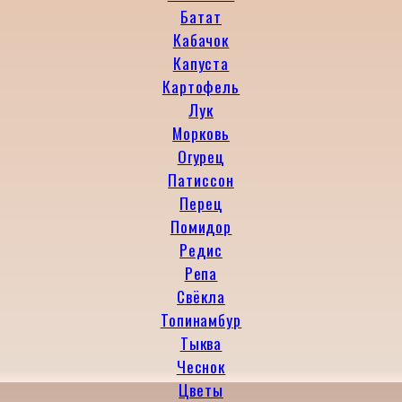
Батат
Кабачок
Капуста
Картофель
Лук
Морковь
Огурец
Патиссон
Перец
Помидор
Редис
Репа
Свёкла
Топинамбур
Тыква
Чеснок
Цветы