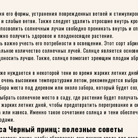
 его формы, устранения поврежденных ветвей и стимулирова
 и слабые ветви. Также следует удалить отросшие внутрь кр
ы позволить солнечным лучам свободно проникать внутрь и с
жно получить здоровое и плодоносящее растение.
ь важно учесть его потребности в освещении. Этот сорт абр
мальное количество солнечных лучей. Солнце является основ
оносить лучше. Также, солнце помогает зреющим плодам абр
кже нуждается в некоторой тени во время жарких летних дне
я очень высокими температурами летом, рекомендуется выбра
ора места под деревом или около забора, который будет соз
ыбрать солнечное место в саду, где растение будет получат
 жарких летних дней, чтобы предотвратить перегревание и о
 или навеса. Именно такое сочетание солнца и тени обеспеч
одами.
са Черный принц: полезные советы
отовить почву, чтобы обеспечить ему лучшую среду для рост