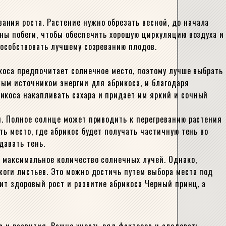
ния роста. Растение нужно обрезать весной, до начала
оны побеги, чтобы обеспечить хорошую циркуляцию воздуха и
пособствовать лучшему созреванию плодов.
икоса предпочитает солнечное место, поэтому лучше выбрать
ным источником энергии для абрикоса, и благодаря
икоса накапливать сахара и придает им яркий и сочный
й. Полное солнце может приводить к перегреванию растения
ть место, где абрикос будет получать частичную тень во
давать тень.
ь максимальное количество солнечных лучей. Однако,
жоги листьев. Это можно достичь путем выбора места под
ит здоровый рост и развитие абрикоса Черный принц, а
а и развития. Важно учесть ряд факторов и следовать