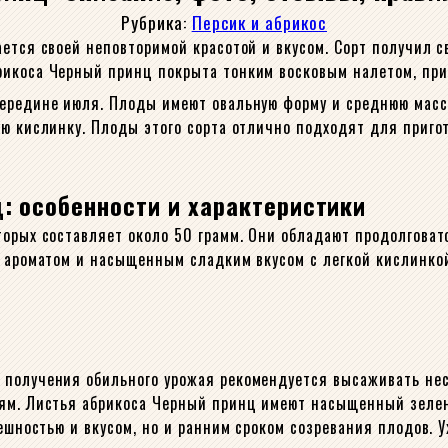
Рубрика:
Персик и абрикос
ается своей неповторимой красотой и вкусом. Сорт получил 
рикоса Черный принц покрыта тонким восковым налетом, при
середине июля. Плоды имеют овальную форму и среднюю масс
ю кислинку. Плоды этого сорта отлично подходят для пригот
: особенности и характеристики
торых составляет около 50 грамм. Они обладают продолговат
, ароматом и насыщенным сладким вкусом с легкой кислинко
 получения обильного урожая рекомендуется высаживать не
иям. Листья абрикоса Черный принц имеют насыщенный зелен
внешностью и вкусом, но и ранним сроком созревания плодов