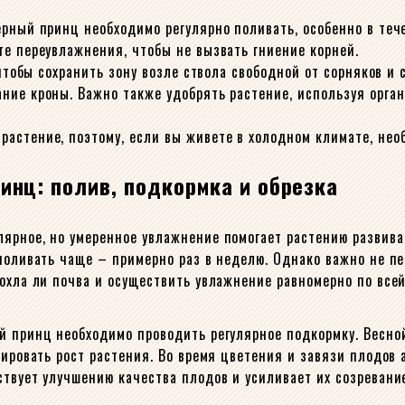
ерный принц необходимо регулярно поливать, особенно в теч
те переувлажнения, чтобы не вызвать гниение корней.
 чтобы сохранить зону возле ствола свободной от сорняков и
ние кроны. Важно также удобрять растение, используя орга
растение, поэтому, если вы живете в холодном климате, не
инц: полив, подкормка и обрезка
ярное, но умеренное увлажнение помогает растению развиват
 поливать чаще – примерно раз в неделю. Однако важно не п
сохла ли почва и осуществить увлажнение равномерно по все
й принц необходимо проводить регулярное подкормку. Весной
лировать рост растения. Во время цветения и завязи плодов
ствует улучшению качества плодов и усиливает их созреван