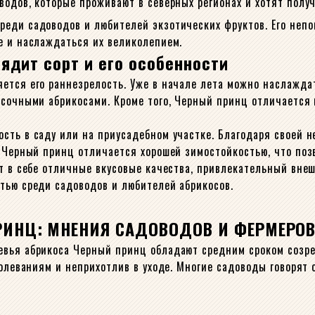
одов, которые проживают в северных регионах и хотят получ
реди садоводов и любителей экзотических фруктов. Его неп
е и наслаждаться их великолепием.
ядит сорт и его особенности
ется его раннезрелость. Уже в начале лета можно наслажда
 сочными абрикосами. Кроме того, Черный принц отличается
сть в саду или на приусадебном участке. Благодаря своей н
 Черный принц отличается хорошей зимостойкостью, что позв
ет в себе отличные вкусовые качества, привлекательный вне
тью среди садоводов и любителей абрикосов.
РИНЦ: МНЕНИЯ САДОВОДОВ И ФЕРМЕРО
евья абрикоса Черный принц обладают средним сроком созре
болеваниям и неприхотлив в уходе. Многие садоводы говорят