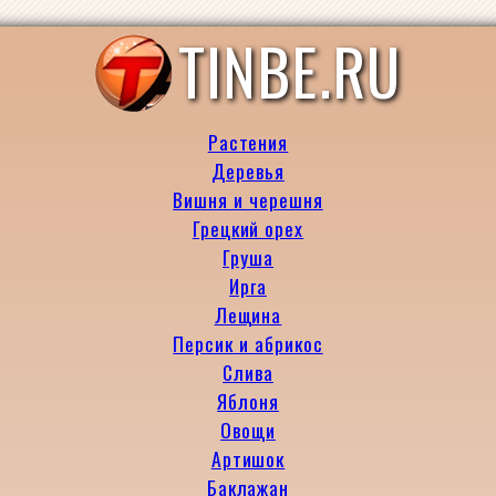
TINBE.RU
Растения
Деревья
Вишня и черешня
Грецкий орех
Груша
Ирга
Лещина
Персик и абрикос
Слива
Яблоня
Овощи
Артишок
Баклажан