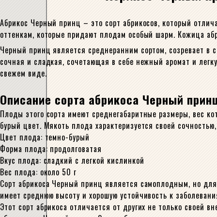
Абрикос Черный принц – это сорт абрикосов, который отлич
оттенкам, которые придают плодам особый шарм. Кожица аб
Черный принц является среднеранним сортом, созревает в 
сочная и сладкая, сочетающая в себе нежный аромат и легку
свежем виде.
Описание сорта абрикоса Черный принц
Плоды этого сорта имеют среднегабаритные размеры, вес ко
бурый цвет. Мякоть плода характеризуется своей сочностью
Цвет плода: темно-бурый
Форма плода: продолговатая
Вкус плода: сладкий с легкой кислинкой
Вес плода: около 50 г
Сорт абрикоса Черный принц является самоплодным, но для
имеет среднюю высоту и хорошую устойчивость к заболеван
Этот сорт абрикоса отличается от других не только своей 