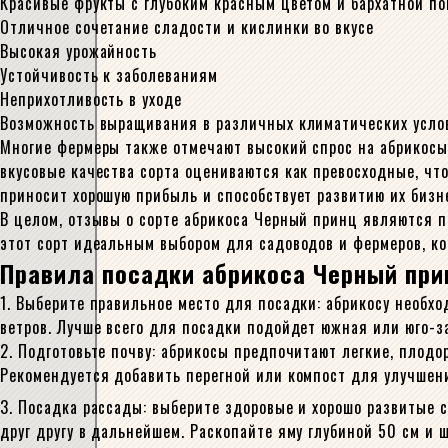
Красивые фрукты с глубоким красным цветом и бархатной по
Отличное сочетание сладости и кислинки во вкусе
Высокая урожайность
Устойчивость к заболеваниям
Неприхотливость в уходе
Возможность выращивания в различных климатических усло
Многие фермеры также отмечают высокий спрос на абрикосы 
вкусовые качества сорта оцениваются как превосходные, ч
приносит хорошую прибыль и способствует развитию их бизн
В целом, отзывы о сорте абрикоса Черный принц являются п
этот сорт идеальным выбором для садоводов и фермеров, ко
Правила посадки абрикоса Черный при
1. Выберите правильное место для посадки: абрикосу необх
ветров. Лучше всего для посадки подойдет южная или юго-з
2. Подготовьте почву: абрикосы предпочитают легкие, плодо
Рекомендуется добавить перегной или компост для улучшен
3. Посадка рассады: выберите здоровые и хорошо развитые
друг другу в дальнейшем. Раскопайте яму глубиной 50 см и 