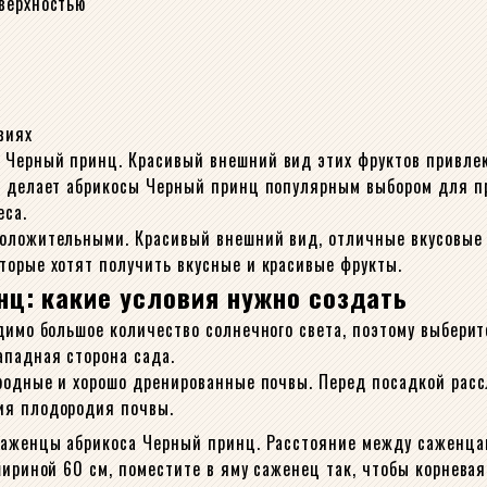
верхностью
виях
Черный принц. Красивый внешний вид этих фруктов привлекае
то делает абрикосы Черный принц популярным выбором для п
еса.
оложительными. Красивый внешний вид, отличные вкусовые к
торые хотят получить вкусные и красивые фрукты.
нц: какие условия нужно создать
одимо большое количество солнечного света, поэтому выбери
ападная сторона сада.
родные и хорошо дренированные почвы. Перед посадкой рассл
ия плодородия почвы.
 саженцы абрикоса Черный принц. Расстояние между саженца
шириной 60 см, поместите в яму саженец так, чтобы корнева