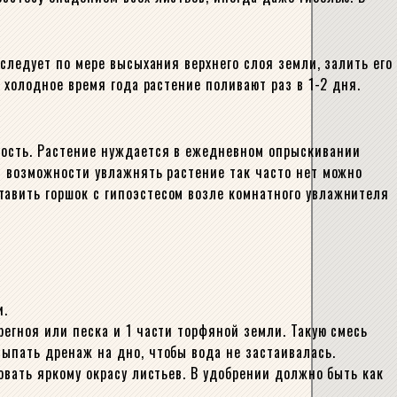
 следует по мере высыхания верхнего слоя земли, залить его
 холодное время года растение поливают раз в 1-2 дня.
ность. Растение нуждается в ежедневном опрыскивании
ли возможности увлажнять растение так часто нет можно
тавить горшок с гипоэстесом возле комнатного увлажнителя
и.
регноя или песка и 1 части торфяной земли. Такую смесь
сыпать дренаж на дно, чтобы вода не застаивалась.
овать яркому окрасу листьев. В удобрении должно быть как