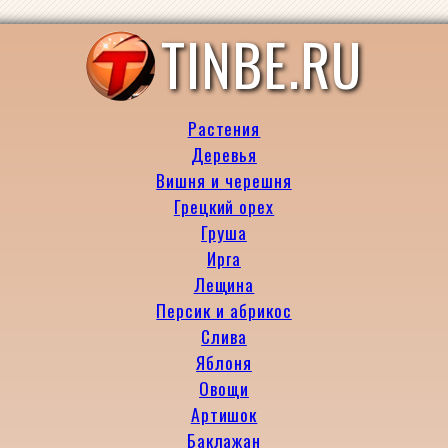
TINBE.RU
Растения
Деревья
Вишня и черешня
Грецкий орех
Груша
Ирга
Лещина
Персик и абрикос
Слива
Яблоня
Овощи
Артишок
Баклажан