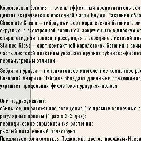
Королевская бегония – очень эффектный представитель сем
цветок встречается в восточной части Индии. Растение об
Chocolate Cream – гибридный сорт королевской бегонии с л
округлые, с заостренной вершиной, закрученные в плоскую 
спиралевидная полоса, проходящая в середине листовой пла
Stained Glass – сорт компактной королевской бегонии с ас
часть листовой пластины украшает крупное рубиново-фиолет
перламутровым отливом.
Зебрина пурпуза – неприхотливое многолетнее комнатное р
Северной Америки. Зебрина обладает длинными стелющимися
украшает продольная фиолетово-пурпурная полоса.
Они подразумевают:
обильное, но рассеянное освещение (не прямые солнечные л
регулярные поливы (1 раз в 2-3 дня);
периодические опрыскивания растения;
рыхлый питательный почвогрунт.
Предлагаем ознакомиться Подкормка цветов дрожжамиИрезин