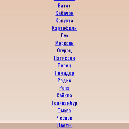
Батат
Кабачок
Капуста
Картофель
Лук
Морковь
Огурец
Патиссон
Перец
Помидор
Редис
Репа
Свёкла
Топинамбур
Тыква
Чеснок
Цветы