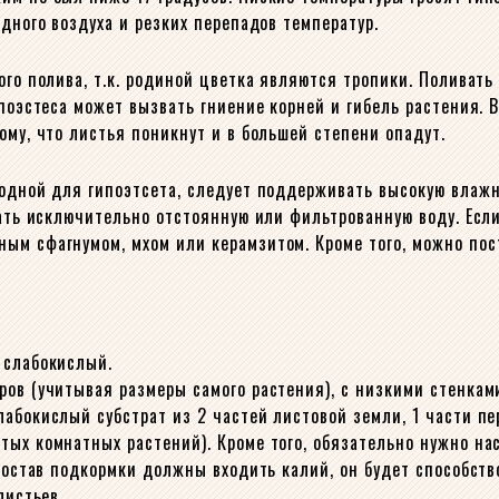
одного воздуха и резких перепадов температур.
ого полива, т.к. родиной цветка являются тропики. Поливать
поэстеса может вызвать гниение корней и гибель растения. В
ому, что листья поникнут и в большей степени опадут.
родной для гипоэтсета, следует поддерживать высокую влаж
овать исключительно отстоянную или фильтрованную воду. Ес
ым сфагнумом, мхом или керамзитом. Кроме того, можно пос
 слабокислый.
ров (учитывая размеры самого растения), с низкими стенкам
абокислый субстрат из 2 частей листовой земли, 1 части пе
тых комнатных растений). Кроме того, обязательно нужно на
 состав подкормки должны входить калий, он будет способств
листьев.