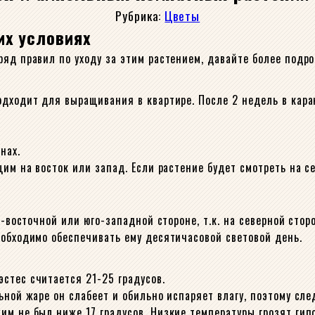
Рубрика:
Цветы
их условиях
ряд правил по уходу за этим растением, давайте более подр
одходит для выращивания в квартире. После 2 недель в кара
нах.
им на восток или запад. Если растение будет смотреть на се
о-восточной или юго-западной стороне, т.к. на северной сто
еобходимо обеспечивать ему десятичасовой световой день.
стес считается 21-25 градусов.
ьной жаре он слабеет и обильно испаряет влагу, поэтому сл
м не был ниже 17 градусов. Низкие температуры грозят гипо