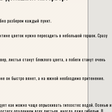
обно разберем каждый пункт.
нтине цветок нужно пересадить в небольшой горшок. Сразу
вер, листья станут блеклого цвета, а побеги станут очень
роне он быстро вянет, а на южной необходимо притенение.
едует как можно чаще опрыскивать гипоэстес водой. Осенью и
эстесу опадением всех листьев, иногда даже гибелью. В