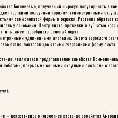
ейства Бегониевые, получивший широкую популярность в ком
ладает крепкими ползучими корнями, асимметричными округ
истьями замысловатой формы и окраски. Растение образует 
спираль у основания. Центр листа, прожилки и зубчатые кра
стины, имеет серебристо-зеленый окрас.
имметричными удлиненными листьями. Высота взрослого раст
овое пятно, повторяющее своими очертаниями форму листа. 
астение, являющееся представителем семейства Коммелиновы
 побегами, покрытыми сочными округлыми листьями с заост
учи);
е – декоративное многолетнее растение семейства Амаранто