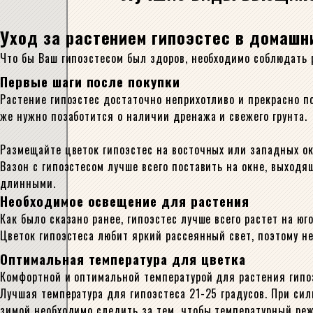
Уход за растением гипоэстес в домашн
Что бы Ваш гипоэстесом был здоров, необходимо соблюдать 
Первые шаги после покупки
Растение гипоэстес достаточно неприхотливо и прекрасно п
же нужно позаботится о наличии дренажа и свежего грунта.
Размещайте цветок гипоэстес на восточных или западных ок
Вазон с гипоэстесом лучше всего поставить на окне, выходящ
длинными.
Необходимое освещение для растения
Как было сказано ранее, гипоэстес лучше всего растет на юг
Цветок гипоэстеса любит яркий рассеянный свет, поэтому н
Оптимальная температура для цветка
Комфортной и оптимальной температурой для растения гипоэ
Лучшая температура для гипоэстеса 21-25 градусов. При сил
зимой необходимо следить за тем, чтобы температурный режи