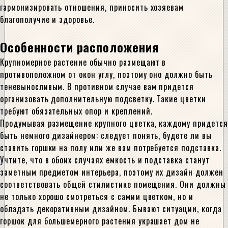
гармонизировать отношения, приносить хозяевам
благополучие и здоровье.
Особенности расположения
Крупномерное растение обычно размещают в
противоположном от окон углу, поэтому оно должно быть
теневыносливым. В противном случае вам придется
организовать дополнительную подсветку. Такие цветки
требуют обязательных опор и креплений.
Продумывая размещение крупного цветка, каждому придется
быть немного дизайнером: следует понять, будете ли вы
ставить горшки на полу или же вам потребуется подставка.
Учтите, что в обоих случаях емкость и подставка станут
заметным предметом интерьера, поэтому их дизайн должен
соответствовать общей стилистике помещения. Они должны
не только хорошо смотреться с самим цветком, но и
обладать декоративным дизайном. Бывают ситуации, когда
горшок для большемерного растения украшает дом не