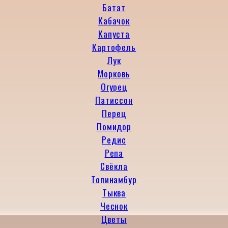
Батат
Кабачок
Капуста
Картофель
Лук
Морковь
Огурец
Патиссон
Перец
Помидор
Редис
Репа
Свёкла
Топинамбур
Тыква
Чеснок
Цветы