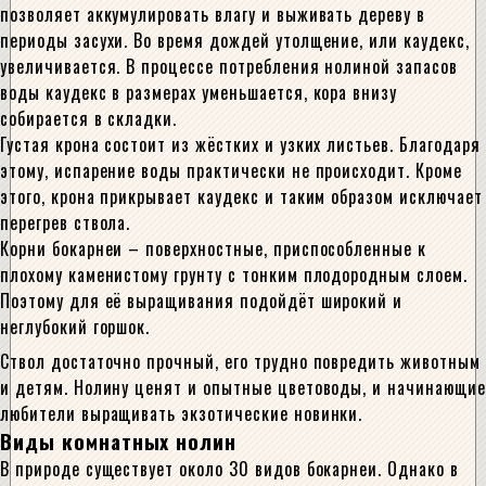
позволяет аккумулировать влагу и выживать дереву в
периоды засухи. Во время дождей утолщение, или каудекс,
увеличивается. В процессе потребления нолиной запасов
воды каудекс в размерах уменьшается, кора внизу
собирается в складки.
Густая крона состоит из жёстких и узких листьев. Благодаря
этому, испарение воды практически не происходит. Кроме
этого, крона прикрывает каудекс и таким образом исключает
перегрев ствола.
Корни бокарнеи – поверхностные, приспособленные к
плохому каменистому грунту с тонким плодородным слоем.
Поэтому для её выращивания подойдёт широкий и
неглубокий горшок.
Ствол достаточно прочный, его трудно повредить животным
и детям. Нолину ценят и опытные цветоводы, и начинающие
любители выращивать экзотические новинки.
Виды комнатных нолин
В природе существует около 30 видов бокарнеи. Однако в