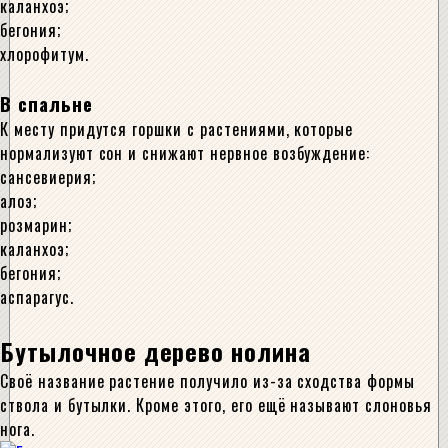
каланхоэ;
бегония;
хлорофитум.
В спальне
К месту придутся горшки с растениями, которые
нормализуют сон и снижают нервное возбуждение:
сансевиерия;
алоэ;
розмарин;
каланхоэ;
бегония;
аспарагус.
Бутылочное дерево нолина
Своё название растение получило из-за сходства формы
ствола и бутылки. Кроме этого, его ещё называют слоновья
нога.