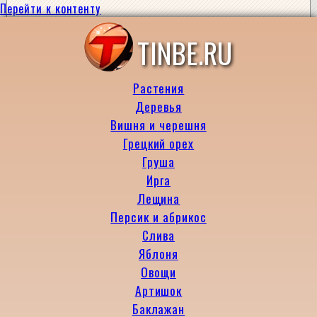
Перейти к контенту
TINBE.RU
Растения
Деревья
Вишня и черешня
Грецкий орех
Груша
Ирга
Лещина
Персик и абрикос
Слива
Яблоня
Овощи
Артишок
Баклажан