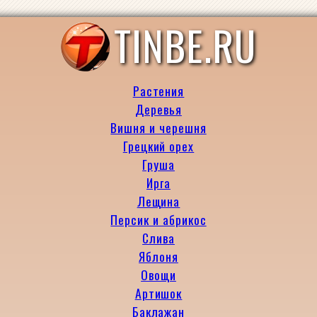
TINBE.RU
Растения
Деревья
Вишня и черешня
Грецкий орех
Груша
Ирга
Лещина
Персик и абрикос
Слива
Яблоня
Овощи
Артишок
Баклажан