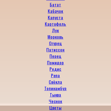
Батат
Кабачок
Капуста
Картофель
Лук
Морковь
Огурец
Патиссон
Перец
Помидор
Редис
Репа
Свёкла
Топинамбур
Тыква
Чеснок
Цветы